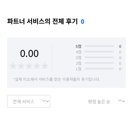
파트너 서비스의 전체 후기
0
5
점
0
0.00
4
점
0
3
점
0
2
점
0
1
점
0
*실제 미소에서 서비스를 받은 이용자들의 후기입니다.