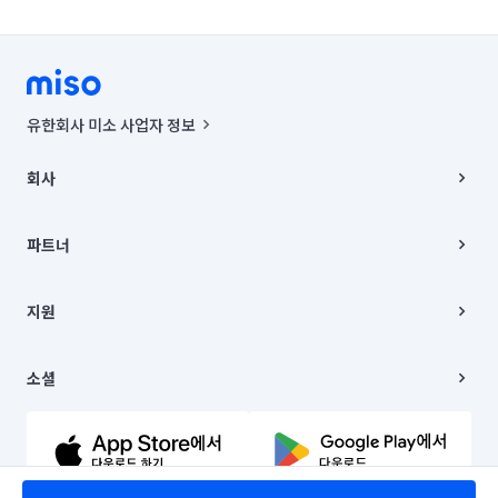
유한회사 미소 사업자 정보
사업자등록번호 : 291-87-00271 | 인허가번호 : 2016-3220163-14-5-
00019 |
회사
통신판매신고번호 : 2024-서울종로-1400(공정거래위원회 정보) |
대표이사 : CHING VICTOR COLUMBIA RHEE
회사소개
주소 | 본사: 서울특별시 종로구 율곡로 6(중학동, 트윈트리빌딩) B동 5층
채용
파트너
컨택센터 : 서울특별시 종로구 수송동 율곡로 24, 7층, 8층 미소
블로그
유한회사 미소는 통신판매중개자이며, 통신판매의 당사자가 아닙니다.
파트너 지원
상품, 상품정보, 거래에 관한 의무와 책임은 거래당사자에게 있습니다.
이사
지원
언론 보도 관련 문의:
contact@getmiso.com
이사 청소/입주 청소
대표번호: 1577-8808
고객센터
© 유한회사 미소. Miso, Inc. All Rights Reserved.
이용약관
소셜
개인정보처리방침
파트너 위치정보 이용약관
링크드인
문의하기
유튜브