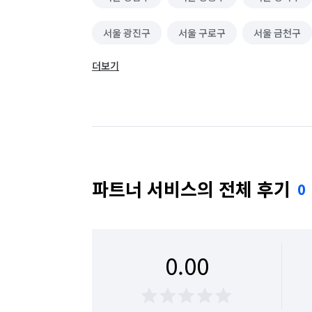
서울 광진구
서울 구로구
서울 금천구
더보기
서울 동대문구
서울 동작구
서울 마포구
서울 성동구
서울 성북구
서울 송파구
서울 용산구
서울 은평구
서울 종로구
파트너 서비스의 전체 후기
0
0.00