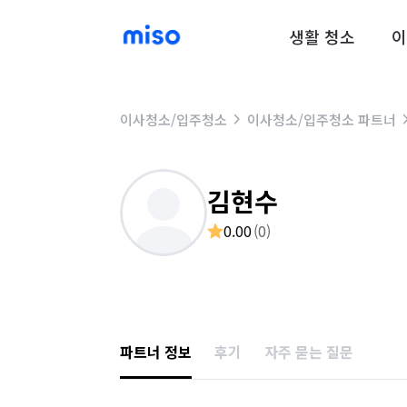
생활 청소
이
이사청소/입주청소
이사청소/입주청소 파트너
김현수
0.00
(
0
)
파트너 정보
후기
자주 묻는 질문