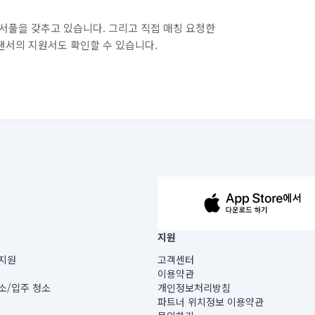
서풀을 갖추고 있습니다. 그리고 직접 매칭 요청한
랜서의 지원서도 확인할 수 있습니다.
63-14-5-00019 |
지원
보) |
지원
고객센터
빌딩) B동 5층
이용약관
 미소
소/입주 청소
개인정보처리방침
 아닙니다.
파트너 위치정보 이용약관
게 있습니다.