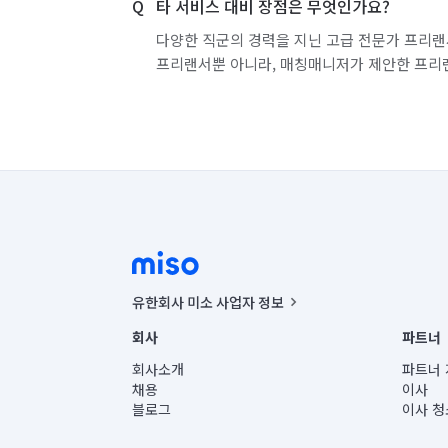
타 서비스 대비 장점은 무엇인가요?
다양한 직군의 경력을 지닌 고급 전문가 프리랜
프리랜서뿐 아니라, 매칭매니저가 제안한 프리
유한회사 미소 사업자 정보
사업자등록번호 : 291-87-00271 | 인허가번호 : 2016-32201
회사
파트너
통신판매신고번호 : 2024-서울종로-1400(공정거래위원회 정
대표이사 : CHING VICTOR COLUMBIA RHEE
회사소개
파트너 
주소 | 본사: 서울특별시 종로구 율곡로 6(중학동, 트윈트리
채용
이사
컨택센터 : 서울특별시 종로구 수송동 율곡로 24, 7층, 8층
블로그
이사 청
유한회사 미소는 통신판매중개자이며, 통신판매의 당사자가
상품, 상품정보, 거래에 관한 의무와 책임은 거래당사자에