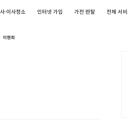
사·이사청소
인터넷 가입
가전 렌탈
전체 서비
이현희