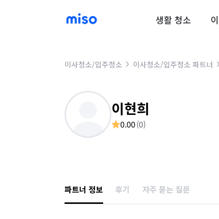
생활 청소
이
이사청소/입주청소
이사청소/입주청소 파트너
이현희
0.00
(
0
)
파트너 정보
후기
자주 묻는 질문