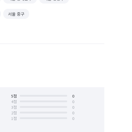
서울 중구
5
점
0
4
점
0
3
점
0
2
점
0
1
점
0