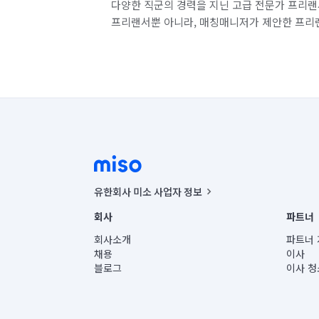
다양한 직군의 경력을 지닌 고급 전문가 프리랜
프리랜서뿐 아니라, 매칭매니저가 제안한 프리
유한회사 미소 사업자 정보
사업자등록번호 : 291-87-00271 | 인허가번호 : 2016-32201
회사
파트너
통신판매신고번호 : 2024-서울종로-1400(공정거래위원회 정
대표이사 : CHING VICTOR COLUMBIA RHEE
회사소개
파트너 
주소 | 본사: 서울특별시 종로구 율곡로 6(중학동, 트윈트리
채용
이사
컨택센터 : 서울특별시 종로구 수송동 율곡로 24, 7층, 8층
블로그
이사 청
유한회사 미소는 통신판매중개자이며, 통신판매의 당사자가
상품, 상품정보, 거래에 관한 의무와 책임은 거래당사자에
언론 보도 관련 문의:
contact@getmiso.com