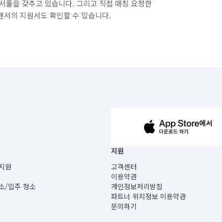
서풀을 갖추고 있습니다. 그리고 직접 매칭 요청한
랜서의 지원서도 확인할 수 있습니다.
63-14-5-00019 |
지원
보) |
지원
고객센터
빌딩) B동 5층
이용약관
 미소
소/입주 청소
개인정보처리방침
 아닙니다.
파트너 위치정보 이용약관
게 있습니다.
문의하기