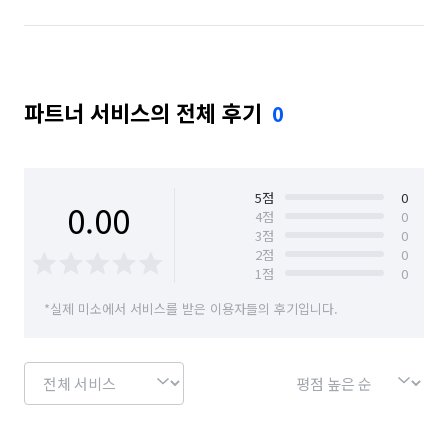
파트너 서비스의 전체 후기
0
5
점
0
0.00
4
점
0
3
점
0
2
점
0
1
점
0
*실제 미소에서 서비스를 받은 이용자들의 후기입니다.