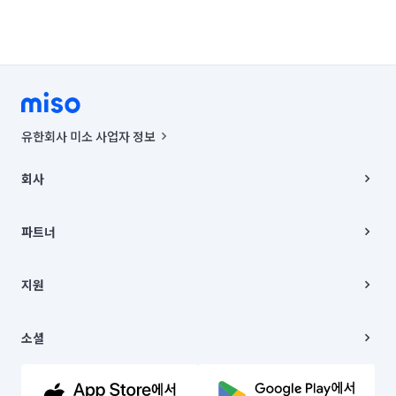
유한회사 미소 사업자 정보
사업자등록번호 : 291-87-00271 | 인허가번호 : 2016-3220163-14-5-
00019 |
회사
통신판매신고번호 : 2024-서울종로-1400(공정거래위원회 정보) |
대표이사 : CHING VICTOR COLUMBIA RHEE
회사소개
주소 | 본사: 서울특별시 종로구 율곡로 6(중학동, 트윈트리빌딩) B동 5층
채용
파트너
컨택센터 : 서울특별시 종로구 수송동 율곡로 24, 7층, 8층 미소
블로그
유한회사 미소는 통신판매중개자이며, 통신판매의 당사자가 아닙니다.
파트너 지원
상품, 상품정보, 거래에 관한 의무와 책임은 거래당사자에게 있습니다.
이사
지원
언론 보도 관련 문의:
contact@getmiso.com
이사 청소/입주 청소
대표번호: 1577-8808
고객센터
© 유한회사 미소. Miso, Inc. All Rights Reserved.
이용약관
소셜
개인정보처리방침
파트너 위치정보 이용약관
링크드인
문의하기
유튜브