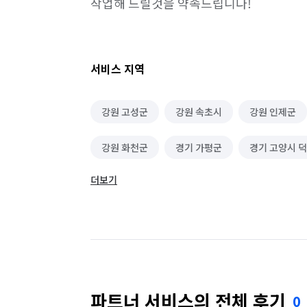
작업해 드릴것을 약속드립니다! 
서비스 지역
강원 고성군
강원 속초시
강원 인제군
강원 화천군
경기 가평군
경기 고양시 
더보기
경기 고양시 일산서구
경기 구리시
경기
경기 양평군
경기 연천군
경기 의정부시
경기 화성시
서울 도봉구
서울 중랑구
파트너 서비스의 전체 후기
0