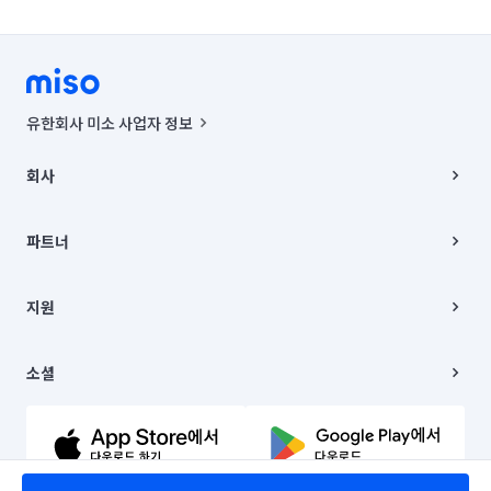
유한회사 미소 사업자 정보
사업자등록번호 : 291-87-00271 | 인허가번호 : 2016-3220163-14-5-
00019 |
회사
통신판매신고번호 : 2024-서울종로-1400(공정거래위원회 정보) |
대표이사 : CHING VICTOR COLUMBIA RHEE
회사소개
주소 | 본사: 서울특별시 종로구 율곡로 6(중학동, 트윈트리빌딩) B동 5층
채용
파트너
컨택센터 : 서울특별시 종로구 수송동 율곡로 24, 7층, 8층 미소
블로그
유한회사 미소는 통신판매중개자이며, 통신판매의 당사자가 아닙니다.
파트너 지원
상품, 상품정보, 거래에 관한 의무와 책임은 거래당사자에게 있습니다.
이사
지원
언론 보도 관련 문의:
contact@getmiso.com
이사 청소/입주 청소
대표번호: 1577-8808
고객센터
© 유한회사 미소. Miso, Inc. All Rights Reserved.
이용약관
소셜
개인정보처리방침
파트너 위치정보 이용약관
링크드인
문의하기
유튜브