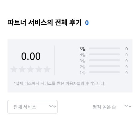
파트너 서비스의 전체 후기
0
5
점
0
0.00
4
점
0
3
점
0
2
점
0
1
점
0
*실제 미소에서 서비스를 받은 이용자들의 후기입니다.