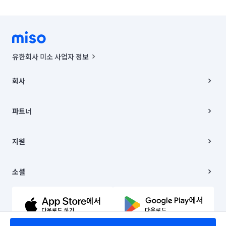
유한회사 미소 사업자 정보
사업자등록번호 : 291-87-00271 | 인허가번호 : 2016-3220163-14-5-
00019 |
회사
통신판매신고번호 : 2024-서울종로-1400(공정거래위원회 정보) |
대표이사 : CHING VICTOR COLUMBIA RHEE
회사소개
주소 | 본사: 서울특별시 종로구 율곡로 6(중학동, 트윈트리빌딩) B동 5층
채용
파트너
컨택센터 : 서울특별시 종로구 수송동 율곡로 24, 7층, 8층 미소
블로그
유한회사 미소는 통신판매중개자이며, 통신판매의 당사자가 아닙니다.
파트너 지원
상품, 상품정보, 거래에 관한 의무와 책임은 거래당사자에게 있습니다.
이사
지원
언론 보도 관련 문의:
contact@getmiso.com
이사 청소/입주 청소
대표번호: 1577-8808
고객센터
© 유한회사 미소. Miso, Inc. All Rights Reserved.
이용약관
소셜
개인정보처리방침
파트너 위치정보 이용약관
링크드인
문의하기
유튜브