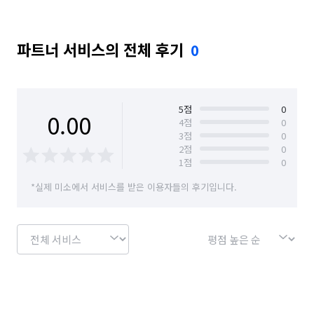
파트너 서비스의 전체 후기
0
5
점
0
0.00
4
점
0
3
점
0
2
점
0
1
점
0
*실제 미소에서 서비스를 받은 이용자들의 후기입니다.