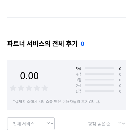
파트너 서비스의 전체 후기
0
5
점
0
0.00
4
점
0
3
점
0
2
점
0
1
점
0
*실제 미소에서 서비스를 받은 이용자들의 후기입니다.