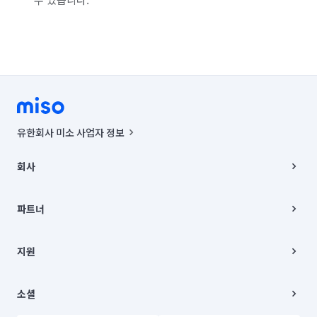
유한회사 미소 사업자 정보
사업자등록번호 : 291-87-00271 | 인허가번호 : 2016-3220163-14-5-
00019 |
회사
통신판매신고번호 : 2024-서울종로-1400(공정거래위원회 정보) |
대표이사 : CHING VICTOR COLUMBIA RHEE
회사소개
주소 | 본사: 서울특별시 종로구 율곡로 6(중학동, 트윈트리빌딩) B동 5층
채용
파트너
컨택센터 : 서울특별시 종로구 수송동 율곡로 24, 7층, 8층 미소
블로그
유한회사 미소는 통신판매중개자이며, 통신판매의 당사자가 아닙니다.
파트너 지원
상품, 상품정보, 거래에 관한 의무와 책임은 거래당사자에게 있습니다.
이사
지원
언론 보도 관련 문의:
contact@getmiso.com
이사 청소/입주 청소
대표번호: 1577-8808
고객센터
© 유한회사 미소. Miso, Inc. All Rights Reserved.
이용약관
소셜
개인정보처리방침