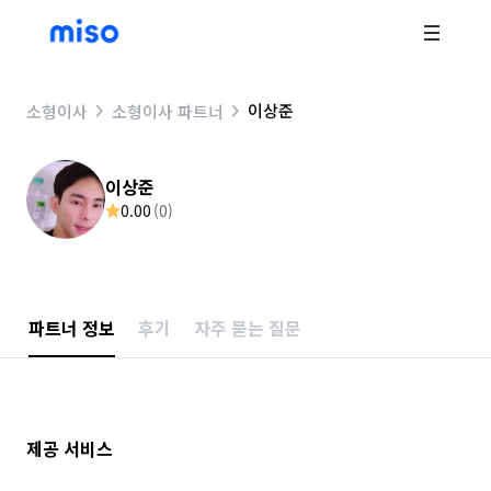
이상준
소형이사
소형이사 파트너
이상준
0.00
(
0
)
파트너 정보
후기
자주 묻는 질문
제공 서비스