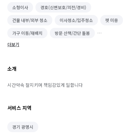
소형이사
경호(신변보호/의전/경비)
건물 내부/외부 청소
이사청소/입주청소
펫 미용
가구 이동/재배치
방문 산책/간단 돌봄
더보기
위탁 돌봄/펫 호텔
소개
시간약속 잘지키며 책임감있게 일합니다
서비스 지역
경기 광명시