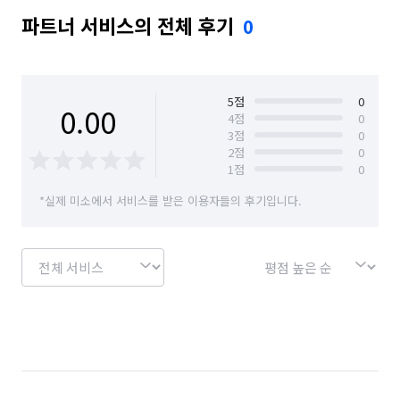
파트너 서비스의 전체 후기
0
5
점
0
0.00
4
점
0
3
점
0
2
점
0
1
점
0
*실제 미소에서 서비스를 받은 이용자들의 후기입니다.