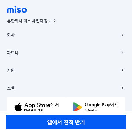
유한회사 미소 사업자 정보
사업자등록번호 : 291-87-00271 | 인허가번호 : 2016-3220163-14-5-
00019 |
회사
통신판매신고번호 : 2024-서울종로-1400(공정거래위원회 정보) |
대표이사 : CHING VICTOR COLUMBIA RHEE
회사소개
주소 | 본사: 서울특별시 종로구 율곡로 6(중학동, 트윈트리빌딩) B동 5층
채용
파트너
컨택센터 : 서울특별시 종로구 수송동 율곡로 24, 7층, 8층 미소
블로그
유한회사 미소는 통신판매중개자이며, 통신판매의 당사자가 아닙니다.
파트너 지원
상품, 상품정보, 거래에 관한 의무와 책임은 거래당사자에게 있습니다.
이사
지원
언론 보도 관련 문의:
contact@getmiso.com
이사 청소/입주 청소
대표번호: 1577-8808
고객센터
© 유한회사 미소. Miso, Inc. All Rights Reserved.
이용약관
소셜
개인정보처리방침
파트너 위치정보 이용약관
링크드인
문의하기
유튜브
앱에서 견적 받기