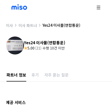
Yes24 이사몰(연합통운)
이사
이사 파트너
Yes24 이사몰(연합통운)
5.00
(
21
)
수행 10건 미만
파트너 정보
후기
자주 묻는 질문
제공 서비스