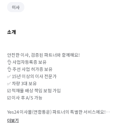
이사
소개
안전한 이사, 검증된 파트너와 함께해요!

👌 사업자등록증 보유

👌 주선 사업 허가증 보유

✅ 15년 이상의 이사 전문가

✅ 차량 3대 보유

☑️ 적재물 배상 책임 보험 가입

☑️ 이사 후 A/S 가능

Yes24 이사몰(연합통운) 파트너의 특별한 서비스에요!

👩‍❤️‍👨 이사경험이 많은 가족으로 구성된 팀

더보기
🚫 이사 당일 추가금 요구 없음
