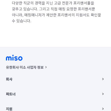
다양한 직군의 경력을 지닌 고급 전문가 프리랜서풀을
갖추고 있습니다. 그리고 직접 매칭 요청한 프리랜서뿐
아니라, 매칭매니저가 제안한 프리랜서의 지원서도 확인할
수 있습니다.
유한회사 미소 사업자 정보
사업자등록번호 : 291-87-00271 | 인허가번호 : 2016-3220163-14-5-
00019 |
회사
통신판매신고번호 : 2024-서울종로-1400(공정거래위원회 정보) |
대표이사 : CHING VICTOR COLUMBIA RHEE
회사소개
주소 | 본사: 서울특별시 종로구 율곡로 6(중학동, 트윈트리빌딩) B동 5층
채용
파트너
컨택센터 : 서울특별시 종로구 수송동 율곡로 24, 7층, 8층 미소
블로그
유한회사 미소는 통신판매중개자이며, 통신판매의 당사자가 아닙니다.
파트너 지원
상품, 상품정보, 거래에 관한 의무와 책임은 거래당사자에게 있습니다.
이사
지원