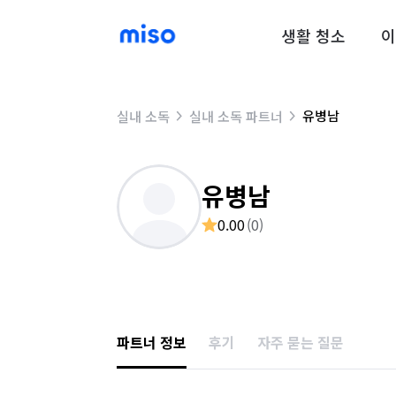
생활 청소
이
유병남
실내 소독
실내 소독 파트너
유병남
0.00
(
0
)
파트너 정보
후기
자주 묻는 질문