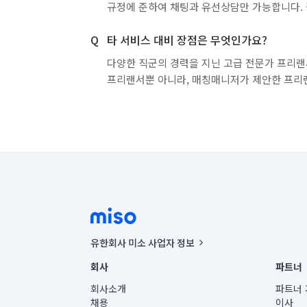
규정에 준하여 채팅과 유선상담만 가능합니다. 
타 서비스 대비 장점은 무엇인가요?
다양한 직군의 경력을 지닌 고급 전문가 프리랜
프리랜서뿐 아니라, 매칭매니저가 제안한 프리
유한회사 미소 사업자 정보
사업자등록번호 : 291-87-00271 | 인허가번호 : 2016-32201
회사
파트너
통신판매신고번호 : 2024-서울종로-1400(공정거래위원회 정
대표이사 : CHING VICTOR COLUMBIA RHEE
회사소개
파트너 
주소 | 본사: 서울특별시 종로구 율곡로 6(중학동, 트윈트리
채용
이사