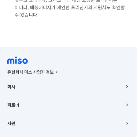
아니라, 매칭매니저가 제안한 프리랜서의 지원서도 확인할
수 있습니다.
유한회사 미소 사업자 정보
사업자등록번호 : 291-87-00271 | 인허가번호 : 2016-3220163-14-5-
00019 |
회사
통신판매신고번호 : 2024-서울종로-1400(공정거래위원회 정보) |
대표이사 : CHING VICTOR COLUMBIA RHEE
회사소개
주소 | 본사: 서울특별시 종로구 율곡로 6(중학동, 트윈트리빌딩) B동 5층
채용
파트너
컨택센터 : 서울특별시 종로구 수송동 율곡로 24, 7층, 8층 미소
블로그
유한회사 미소는 통신판매중개자이며, 통신판매의 당사자가 아닙니다.
파트너 지원
상품, 상품정보, 거래에 관한 의무와 책임은 거래당사자에게 있습니다.
이사
지원
언론 보도 관련 문의:
contact@getmiso.com
이사 청소/입주 청소
대표번호: 1577-8808
고객센터