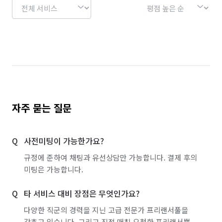
부산 해운대구
서울 강남구
서울 강서구
서울 관악구
서울 광진구
서울 금천구
서울 도봉구
서울 동작구
서울 마포구
서울 서초구
서울 성동구
서울 성북구
서울 영등포구
서울 용산구
서울 종로구
자주 묻는 질문
인천 남동구
인천 서구
충남 아산시
사전미팅이 가능한가요?
충남 천안시 동남구
충남 천안시 서북구
규정에 준하여 채팅과 유선상담만 가능합니다. 결제 후의
경기 화성시 동탄구
경기 화성시 효행구
미팅은 가능합니다.
경기 화성시 만세구
경기 화성시 병점구
타 서비스 대비 장점은 무엇인가요?
다양한 직군의 경력을 지닌 고급 전문가 프리랜서풀을
갖추고 있습니다. 그리고 직접 매칭 요청한 프리랜서뿐