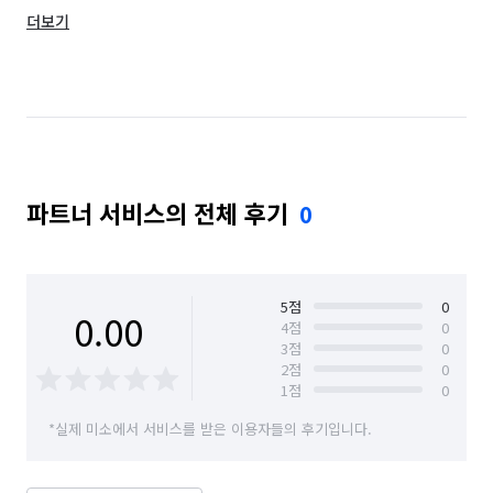
더보기
경기 수원시 영통구
경기 수원시 장안구
경기 수원시 팔달구
경기 안산시 단원구
경기 안성시
경기 안양시 동안구
경기 안양시 만안구
경기 오산시
파트너 서비스의 전체 후기
0
경기 용인시 기흥구
경기 용인시 수지구
경기 용인시 처인구
경기 의왕시
경기 의정부시
경기 이천시
경기 평택시
경기 화성시
5
점
0
0.00
4
점
0
3
점
0
경남 양산시
광주 남구
광주 북구
대전 서구
2
점
0
1
점
0
부산 금정구
부산 남구
부산 부산진구
*실제 미소에서 서비스를 받은 이용자들의 후기입니다.
부산 북구
부산 사상구
부산 사하구
부산 서구
부산 수영구
부산 중구