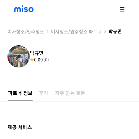
박규민
이사청소/입주청소
이사청소/입주청소 파트너
박규민
0.00
(
0
)
파트너 정보
후기
자주 묻는 질문
제공 서비스