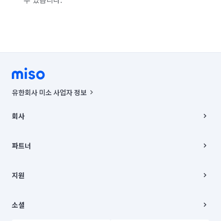
유한회사 미소 사업자 정보
사업자등록번호 : 291-87-00271 | 인허가번호 : 2016-3220163-14-5-
00019 |
회사
통신판매신고번호 : 2024-서울종로-1400(공정거래위원회 정보) |
대표이사 : CHING VICTOR COLUMBIA RHEE
회사소개
주소 | 본사: 서울특별시 종로구 율곡로 6(중학동, 트윈트리빌딩) B동 5층
채용
파트너
컨택센터 : 서울특별시 종로구 수송동 율곡로 24, 7층, 8층 미소
블로그
유한회사 미소는 통신판매중개자이며, 통신판매의 당사자가 아닙니다.
파트너 지원
상품, 상품정보, 거래에 관한 의무와 책임은 거래당사자에게 있습니다.
이사
지원
언론 보도 관련 문의:
contact@getmiso.com
이사 청소/입주 청소
대표번호: 1577-8808
고객센터
© 유한회사 미소. Miso, Inc. All Rights Reserved.
이용약관
소셜
개인정보처리방침