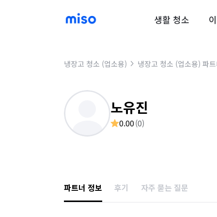
생활 청소
이
냉장고 청소 (업소용)
냉장고 청소 (업소용) 파
노유진
0.00
(
0
)
파트너 정보
후기
자주 묻는 질문