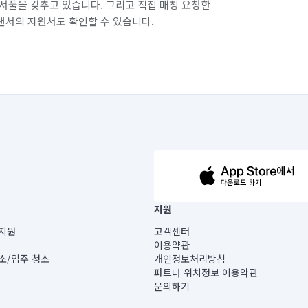
서풀을 갖추고 있습니다. 그리고 직접 매칭 요청한
랜서의 지원서도 확인할 수 있습니다.
63-14-5-00019 |
지원
보) |
지원
고객센터
빌딩) B동 5층
이용약관
 미소
소/입주 청소
개인정보처리방침
 아닙니다.
파트너 위치정보 이용약관
게 있습니다.
문의하기