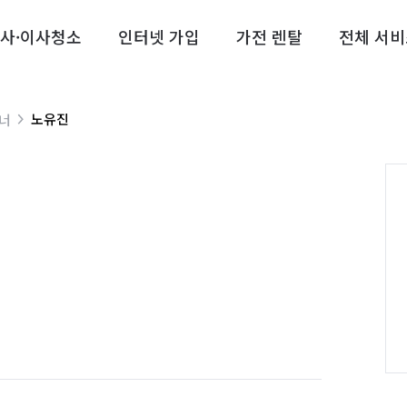
사·이사청소
인터넷 가입
가전 렌탈
전체 서비
노유진
트너