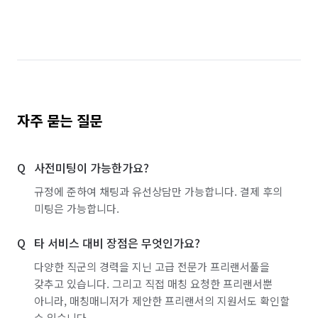
경기 의왕시
경기 의정부시
경기 이천시
경기 파주시
경기 평택시
경기 포천시
경기 하남시
경기 화성시
서울 강남구
서울 강동구
서울 강북구
서울 강서구
자주 묻는 질문
서울 관악구
서울 광진구
서울 구로구
사전미팅이 가능한가요?
서울 금천구
서울 노원구
서울 도봉구
규정에 준하여 채팅과 유선상담만 가능합니다. 결제 후의
서울 동대문구
서울 동작구
서울 마포구
미팅은 가능합니다.
서울 서대문구
서울 서초구
서울 성동구
타 서비스 대비 장점은 무엇인가요?
서울 성북구
서울 송파구
서울 양천구
다양한 직군의 경력을 지닌 고급 전문가 프리랜서풀을
갖추고 있습니다. 그리고 직접 매칭 요청한 프리랜서뿐
서울 영등포구
서울 용산구
서울 은평구
아니라, 매칭매니저가 제안한 프리랜서의 지원서도 확인할
수 있습니다.