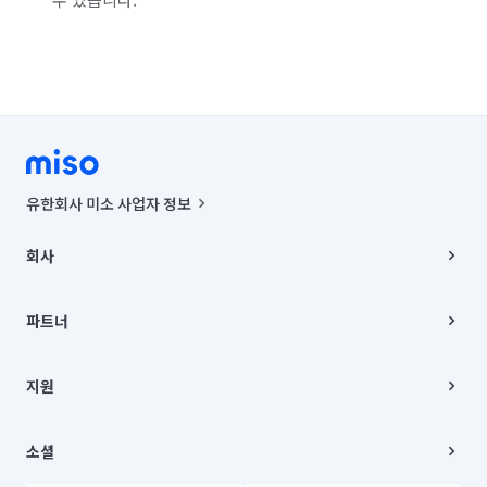
서울 종로구
서울 중구
서울 중랑구
인천 강화군
인천 계양구
인천 남구
인천 남동구
인천 동구
인천 부평구
인천 서구
인천 연수구
인천 옹진군
인천 중구
경기 화성시 동탄구
경기 화성시 효행구
유한회사 미소 사업자 정보
경기 화성시 만세구
경기 화성시 병점구
사업자등록번호 : 291-87-00271 | 인허가번호 : 2016-3220163-14-5-
00019 |
회사
통신판매신고번호 : 2024-서울종로-1400(공정거래위원회 정보) |
대표이사 : CHING VICTOR COLUMBIA RHEE
회사소개
주소 | 본사: 서울특별시 종로구 율곡로 6(중학동, 트윈트리빌딩) B동 5층
채용
파트너
컨택센터 : 서울특별시 종로구 수송동 율곡로 24, 7층, 8층 미소
블로그
유한회사 미소는 통신판매중개자이며, 통신판매의 당사자가 아닙니다.
파트너 지원
상품, 상품정보, 거래에 관한 의무와 책임은 거래당사자에게 있습니다.
이사
지원
언론 보도 관련 문의:
contact@getmiso.com
이사 청소/입주 청소
대표번호: 1577-8808
고객센터
© 유한회사 미소. Miso, Inc. All Rights Reserved.
이용약관
소셜
개인정보처리방침