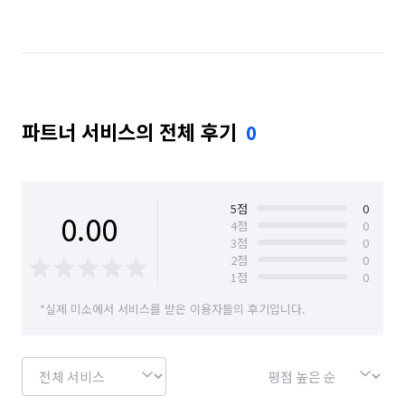
경기 구리시
경기 군포시
경기 김포시
경기 남양주시
경기 동두천시
경기 성남시 분당구
경기 성남시 수정구
경기 성남시 중원구
파트너 서비스의 전체 후기
0
경기 수원시 권선구
경기 수원시 영통구
경기 수원시 장안구
경기 수원시 팔달구
경기 시흥시
경기 안산시 단원구
5
점
0
0.00
4
점
0
3
점
0
경기 안산시 상록구
경기 안성시
2
점
0
1
점
0
경기 안양시 동안구
경기 안양시 만안구
*실제 미소에서 서비스를 받은 이용자들의 후기입니다.
경기 양주시
경기 양평군
경기 여주시
경기 연천군
경기 오산시
경기 용인시 기흥구
경기 용인시 수지구
경기 용인시 처인구