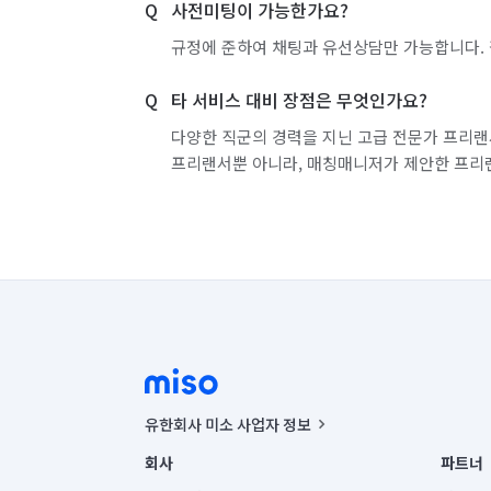
사전미팅이 가능한가요?
규정에 준하여 채팅과 유선상담만 가능합니다. 
타 서비스 대비 장점은 무엇인가요?
다양한 직군의 경력을 지닌 고급 전문가 프리랜
프리랜서뿐 아니라, 매칭매니저가 제안한 프리
유한회사 미소 사업자 정보
사업자등록번호 : 291-87-00271 | 인허가번호 : 2016-32201
회사
파트너
통신판매신고번호 : 2024-서울종로-1400(공정거래위원회 정