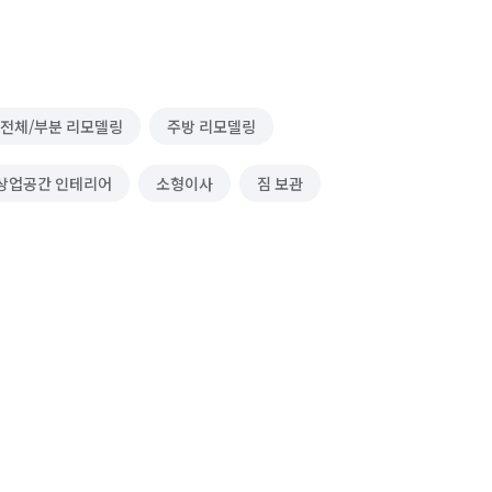
 전체/부분 리모델링
주방 리모델링
상업공간 인테리어
소형이사
짐 보관
축
수영장/스파 시공
이사청소/입주청소
 컨설팅)