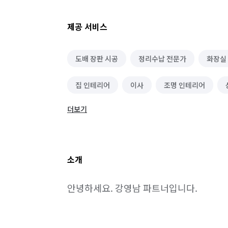
제공 서비스
도배 장판 시공
정리수납 전문가
화장실
집 인테리어
이사
조명 인테리어
더보기
용달/화물 운송
주택 리모델링
주택 건
새집/헌집증후군 시공
베란다/발코니 확장
소개
무진동/냉동/냉장차량
홈 스타일링(소품, 가구
안녕하세요. 강영남 파트너입니다.