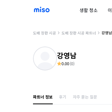
생활 청소
이
강영남
도배 장판 시공
도배 장판 시공 파트너
강영남
0.00
(
0
)
파트너 정보
후기
자주 묻는 질문