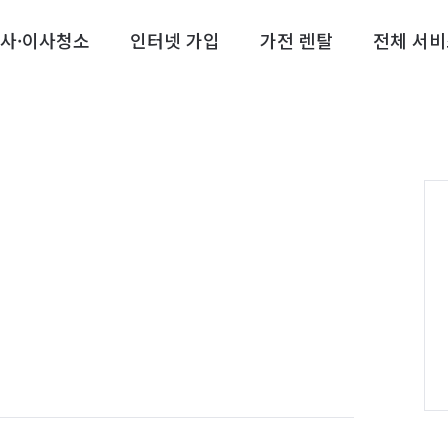
사·이사청소
인터넷 가입
가전 렌탈
전체 서비