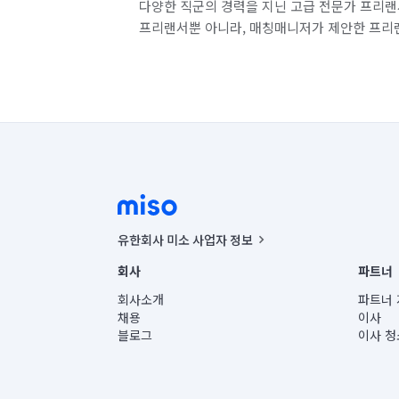
다양한 직군의 경력을 지닌 고급 전문가 프리랜
프리랜서뿐 아니라, 매칭매니저가 제안한 프리
유한회사 미소 사업자 정보
사업자등록번호 : 291-87-00271 | 인허가번호 : 2016-32201
회사
파트너
통신판매신고번호 : 2024-서울종로-1400(공정거래위원회 정
대표이사 : CHING VICTOR COLUMBIA RHEE
회사소개
파트너 
주소 | 본사: 서울특별시 종로구 율곡로 6(중학동, 트윈트리
채용
이사
컨택센터 : 서울특별시 종로구 수송동 율곡로 24, 7층, 8층
블로그
이사 청
유한회사 미소는 통신판매중개자이며, 통신판매의 당사자가
상품, 상품정보, 거래에 관한 의무와 책임은 거래당사자에
언론 보도 관련 문의:
contact@getmiso.com