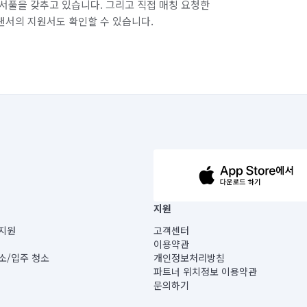
서풀을 갖추고 있습니다. 그리고 직접 매칭 요청한
랜서의 지원서도 확인할 수 있습니다.
63-14-5-00019 |
지원
보) |
지원
고객센터
빌딩) B동 5층
이용약관
 미소
소/입주 청소
개인정보처리방침
 아닙니다.
파트너 위치정보 이용약관
게 있습니다.
문의하기