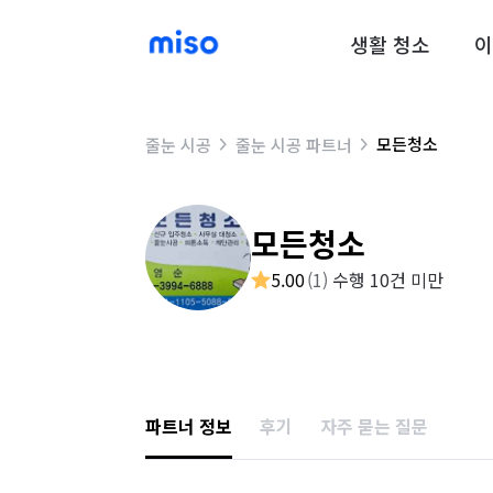
생활 청소
이
모든청소
줄눈 시공
줄눈 시공 파트너
모든청소
5.00
(
1
)
수행 10건 미만
파트너 정보
후기
자주 묻는 질문