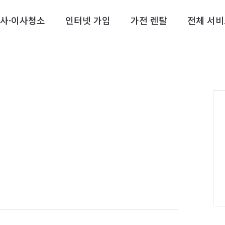
사·이사청소
인터넷 가입
가전 렌탈
전체 서비