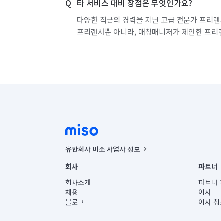
타 서비스 대비 장점은 무엇인가요?
다양한 직군의 경력을 지닌 고급 전문가 프리랜
프리랜서뿐 아니라, 매칭매니저가 제안한 프리
유한회사 미소 사업자 정보
사업자등록번호 : 291-87-00271 | 인허가번호 : 2016-32201
회사
파트너
통신판매신고번호 : 2024-서울종로-1400(공정거래위원회 정
대표이사 : CHING VICTOR COLUMBIA RHEE
회사소개
파트너 
주소 | 본사: 서울특별시 종로구 율곡로 6(중학동, 트윈트리
채용
이사
컨택센터 : 서울특별시 종로구 수송동 율곡로 24, 7층, 8층
블로그
이사 청
유한회사 미소는 통신판매중개자이며, 통신판매의 당사자가
상품, 상품정보, 거래에 관한 의무와 책임은 거래당사자에