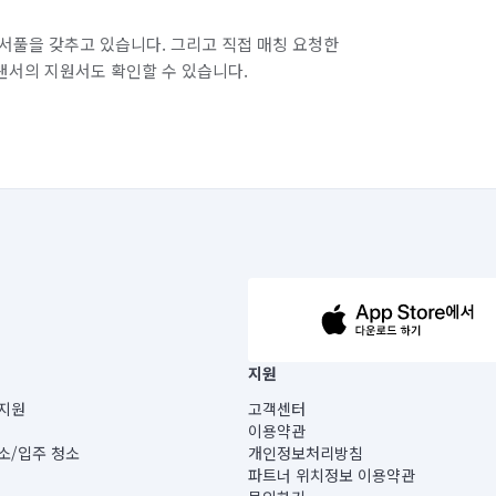
서풀을 갖추고 있습니다. 그리고 직접 매칭 요청한
랜서의 지원서도 확인할 수 있습니다.
63-14-5-00019 |
지원
보) |
지원
고객센터
빌딩) B동 5층
이용약관
 미소
소/입주 청소
개인정보처리방침
 아닙니다.
파트너 위치정보 이용약관
게 있습니다.