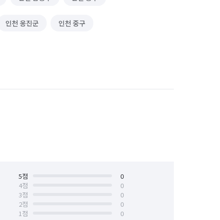
인천 옹진군
인천 중구
5
점
0
4
점
0
3
점
0
2
점
0
1
점
0