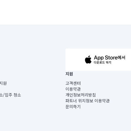
63-14-5-00019 |
지원
보) |
지원
고객센터
빌딩) B동 5층
이용약관
 미소
소/입주 청소
개인정보처리방침
 아닙니다.
파트너 위치정보 이용약관
게 있습니다.
문의하기