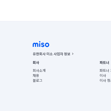
유한회사 미소 사업자 정보
사업자등록번호 : 291-87-00271 | 인허가번호 : 2016-32201
회사
파트너
통신판매신고번호 : 2024-서울종로-1400(공정거래위원회 정
대표이사 : CHING VICTOR COLUMBIA RHEE
회사소개
파트너 
주소 | 본사: 서울특별시 종로구 율곡로 6(중학동, 트윈트리
채용
이사
컨택센터 : 서울특별시 종로구 수송동 율곡로 24, 7층, 8층
블로그
이사 청
유한회사 미소는 통신판매중개자이며, 통신판매의 당사자가
상품, 상품정보, 거래에 관한 의무와 책임은 거래당사자에
언론 보도 관련 문의:
contact@getmiso.com
대표번호: 1577-8808
© 유한회사 미소. Miso, Inc. All Rights Reserved.