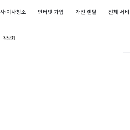
사·이사청소
인터넷 가입
가전 렌탈
전체 서비
김방희