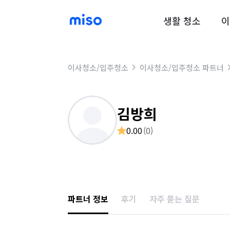
생활 청소
이
이사청소/입주청소
이사청소/입주청소 파트너
김방희
0.00
(
0
)
파트너 정보
후기
자주 묻는 질문