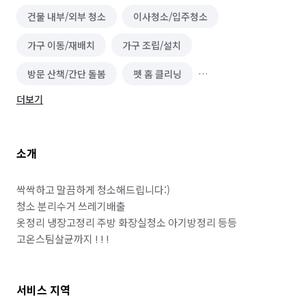
건물 내부/외부 청소
이사청소/입주청소
가구 이동/재배치
가구 조립/설치
방문 산책/간단 돌봄
펫 홈 클리닝
더보기
위탁 돌봄/펫 호텔
펫 사료/간식 제작
가구 청소
소개
싹싹하고 말끔하게 청소해드립니다:)

청소 분리수거 쓰레기배출

옷정리 냉장고정리 주방 화장실청소 아기방정리 등등

서비스 지역