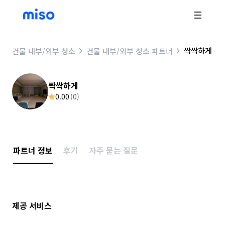
싹싹하게
건물 내부/외부 청소
건물 내부/외부 청소 파트너
싹싹하게
0.00
(
0
)
파트너 정보
후기
자주 묻는 질문
제공 서비스