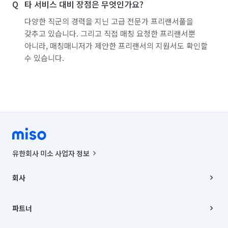
타 서비스 대비 장점은 무엇인가요?
다양한 직군의 경력을 지닌 고급 전문가 프리랜서풀을
갖추고 있습니다. 그리고 직접 매칭 요청한 프리랜서뿐
아니라, 매칭매니저가 제안한 프리랜서의 지원서도 확인할
수 있습니다.
유한회사 미소 사업자 정보
사업자등록번호 : 291-87-00271 | 인허가번호 : 2016-3220163-14-5-
00019 |
회사
통신판매신고번호 : 2024-서울종로-1400(공정거래위원회 정보) |
대표이사 : CHING VICTOR COLUMBIA RHEE
회사소개
주소 | 본사: 서울특별시 종로구 율곡로 6(중학동, 트윈트리빌딩) B동 5층
채용
파트너
컨택센터 : 서울특별시 종로구 수송동 율곡로 24, 7층, 8층 미소
블로그
유한회사 미소는 통신판매중개자이며, 통신판매의 당사자가 아닙니다.