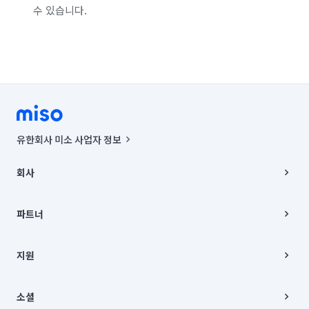
수 있습니다.
유한회사 미소 사업자 정보
사업자등록번호 : 291-87-00271 | 인허가번호 : 2016-3220163-14-5-
00019 |
회사
통신판매신고번호 : 2024-서울종로-1400(공정거래위원회 정보) |
대표이사 : CHING VICTOR COLUMBIA RHEE
회사소개
주소 | 본사: 서울특별시 종로구 율곡로 6(중학동, 트윈트리빌딩) B동 5층
채용
파트너
컨택센터 : 서울특별시 종로구 수송동 율곡로 24, 7층, 8층 미소
블로그
유한회사 미소는 통신판매중개자이며, 통신판매의 당사자가 아닙니다.
파트너 지원
상품, 상품정보, 거래에 관한 의무와 책임은 거래당사자에게 있습니다.
이사
지원
언론 보도 관련 문의:
contact@getmiso.com
이사 청소/입주 청소
대표번호: 1577-8808
고객센터
© 유한회사 미소. Miso, Inc. All Rights Reserved.
이용약관
소셜