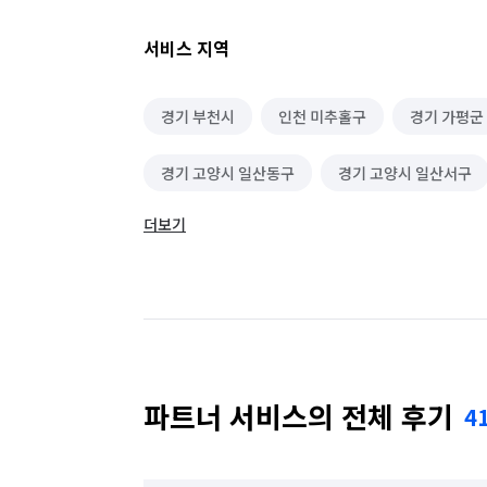
서비스 지역
경기 부천시
인천 미추홀구
경기 가평군
경기 고양시 일산동구
경기 고양시 일산서구
더보기
경기 광주시
경기 구리시
경기 군포시
경기 동두천시
경기 성남시 분당구
경기
경기 수원시 권선구
경기 수원시 영통구
경기 시흥시
경기 안산시 단원구
경기 
파트너 서비스의 전체 후기
4
경기 안양시 동안구
경기 안양시 만안구