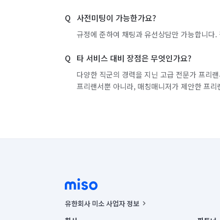
사전미팅이 가능한가요?
인천 부평구
인천 서구
인천 연수구
규정에 준하여 채팅과 유선상담만 가능합니다. 
경기 화성시 동탄구
경기 화성시 효행구
타 서비스 대비 장점은 무엇인가요?
다양한 직군의 경력을 지닌 고급 전문가 프리랜
프리랜서뿐 아니라, 매칭매니저가 제안한 프리
유한회사 미소 사업자 정보
사업자등록번호 : 291-87-00271 | 인허가번호 : 2016-32201