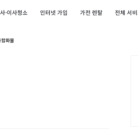
사·이사청소
인터넷 가입
가전 렌탈
전체 서비
종합화물