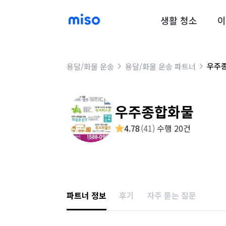
생활 청소
이
우주
용달/화물 운송
용달/화물 운송 파트너
우주종합화물
4.78
(
41
)
수행 20건
파트너 정보
후기
자주 묻는 질문