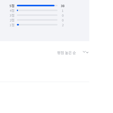
경기 용인시 기흥구
5
점
38
4
점
1
3
점
0
경기 의왕시
경기 의정부시
2
점
0
1
점
2
경기 포천시
경기 하남시
서울 강북구
서울 강서구
서울 금천구
서울 노원구
서울 마포구
서울 서대문구
서울 송파구
서울 양천구
서울 종로구
서울 중구
인천 남구
인천 남동구
인천 동구