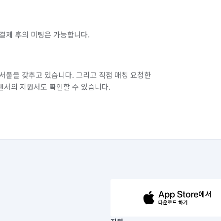
인천 옹진군
인천 중구
결제 후의 미팅은 가능합니다.
경기 화성시 만세구
경기 화성시 병점구
서풀을 갖추고 있습니다. 그리고 직접 매칭 요청한
랜서의 지원서도 확인할 수 있습니다.
63-14-5-00019 |