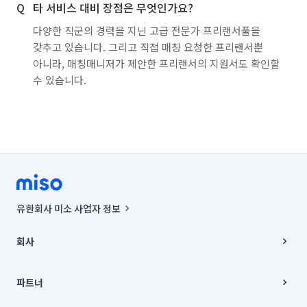
타 서비스 대비 장점은 무엇인가요?
다양한 직군의 경력을 지닌 고급 전문가 프리랜서풀을
갖추고 있습니다. 그리고 직접 매칭 요청한 프리랜서뿐
아니라, 매칭매니저가 제안한 프리랜서의 지원서도 확인할
수 있습니다.
유한회사 미소 사업자 정보
사업자등록번호 : 291-87-00271 | 인허가번호 : 2016-3220163-14-5-
00019 |
회사
통신판매신고번호 : 2024-서울종로-1400(공정거래위원회 정보) |
대표이사 : CHING VICTOR COLUMBIA RHEE
회사소개
주소 | 본사: 서울특별시 종로구 율곡로 6(중학동, 트윈트리빌딩) B동 5층
채용
파트너
컨택센터 : 서울특별시 종로구 수송동 율곡로 24, 7층, 8층 미소
블로그
유한회사 미소는 통신판매중개자이며, 통신판매의 당사자가 아닙니다.