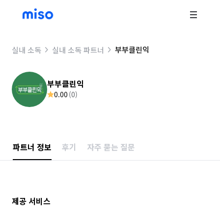
부부클린익
실내 소독
실내 소독 파트너
부부클린익
0.00
(
0
)
파트너 정보
후기
자주 묻는 질문
제공 서비스