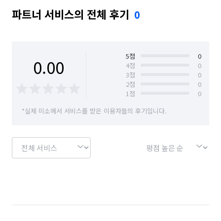
파트너 서비스의 전체 후기
0
5
점
0
0.00
4
점
0
3
점
0
2
점
0
1
점
0
*실제 미소에서 서비스를 받은 이용자들의 후기입니다.