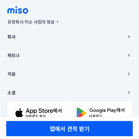
유한회사 미소 사업자 정보
사업자등록번호 : 291-87-00271 | 인허가번호 : 2016-3220163-14-5-
00019 |
회사
통신판매신고번호 : 2024-서울종로-1400(공정거래위원회 정보) |
대표이사 : CHING VICTOR COLUMBIA RHEE
회사소개
주소 | 본사: 서울특별시 종로구 율곡로 6(중학동, 트윈트리빌딩) B동 5층
채용
파트너
컨택센터 : 서울특별시 종로구 수송동 율곡로 24, 7층, 8층 미소
블로그
유한회사 미소는 통신판매중개자이며, 통신판매의 당사자가 아닙니다.
파트너 지원
상품, 상품정보, 거래에 관한 의무와 책임은 거래당사자에게 있습니다.
이사
지원
언론 보도 관련 문의:
contact@getmiso.com
이사 청소/입주 청소
대표번호: 1577-8808
고객센터
© 유한회사 미소. Miso, Inc. All Rights Reserved.
이용약관
소셜
개인정보처리방침
파트너 위치정보 이용약관
링크드인
문의하기
유튜브
앱에서 견적 받기