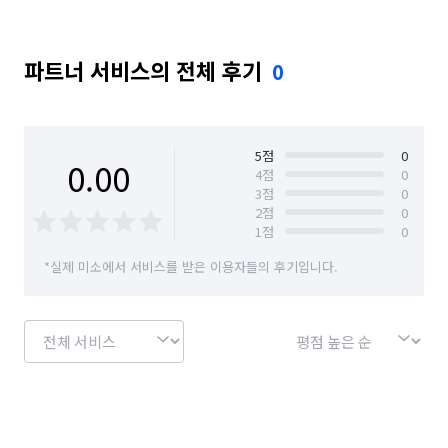
파트너 서비스의 전체 후기
0
5
점
0
0.00
4
점
0
3
점
0
2
점
0
1
점
0
*실제 미소에서 서비스를 받은 이용자들의 후기입니다.