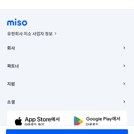
유한회사 미소 사업자 정보
사업자등록번호 : 291-87-00271 | 인허가번호 : 2016-3220163-14-5-
00019 |
회사
통신판매신고번호 : 2024-서울종로-1400(공정거래위원회 정보) |
대표이사 : CHING VICTOR COLUMBIA RHEE
회사소개
주소 | 본사: 서울특별시 종로구 율곡로 6(중학동, 트윈트리빌딩) B동 5층
채용
파트너
컨택센터 : 서울특별시 종로구 수송동 율곡로 24, 7층, 8층 미소
블로그
유한회사 미소는 통신판매중개자이며, 통신판매의 당사자가 아닙니다.
파트너 지원
상품, 상품정보, 거래에 관한 의무와 책임은 거래당사자에게 있습니다.
이사
지원
언론 보도 관련 문의:
contact@getmiso.com
이사 청소/입주 청소
대표번호: 1577-8808
고객센터
© 유한회사 미소. Miso, Inc. All Rights Reserved.
이용약관
소셜
개인정보처리방침
파트너 위치정보 이용약관
링크드인
문의하기
유튜브