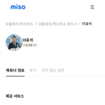
이효석
유품정리/특수청소
유품정리/특수청소 파트너
이효석
0.00
(
0
)
파트너 정보
후기
자주 묻는 질문
제공 서비스