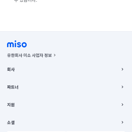
유한회사 미소 사업자 정보
사업자등록번호 : 291-87-00271 | 인허가번호 : 2016-3220163-14-5-
00019 |
회사
통신판매신고번호 : 2024-서울종로-1400(공정거래위원회 정보) |
대표이사 : CHING VICTOR COLUMBIA RHEE
회사소개
주소 | 본사: 서울특별시 종로구 율곡로 6(중학동, 트윈트리빌딩) B동 5층
채용
파트너
컨택센터 : 서울특별시 종로구 수송동 율곡로 24, 7층, 8층 미소
블로그
유한회사 미소는 통신판매중개자이며, 통신판매의 당사자가 아닙니다.
파트너 지원
상품, 상품정보, 거래에 관한 의무와 책임은 거래당사자에게 있습니다.
이사
지원
언론 보도 관련 문의:
contact@getmiso.com
이사 청소/입주 청소
대표번호: 1577-8808
고객센터
© 유한회사 미소. Miso, Inc. All Rights Reserved.
이용약관
소셜
개인정보처리방침