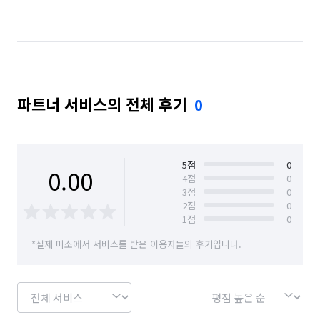
경기 남양주시
경기 동두천시
경기 성남시 분당구
경기 성남시 수정구
경기 성남시 중원구
경기 수원시 권선구
경기 수원시 영통구
파트너 서비스의 전체 후기
0
경기 수원시 장안구
경기 수원시 팔달구
경기 시흥시
경기 안산시 단원구
경기 안산시 상록구
경기 안성시
5
점
0
0.00
4
점
0
3
점
0
경기 안양시 동안구
경기 안양시 만안구
2
점
0
1
점
0
경기 양주시
경기 양평군
경기 여주시
*실제 미소에서 서비스를 받은 이용자들의 후기입니다.
경기 연천군
경기 오산시
경기 용인시 기흥구
경기 용인시 수지구
경기 용인시 처인구
경기 의왕시
경기 의정부시
경기 이천시