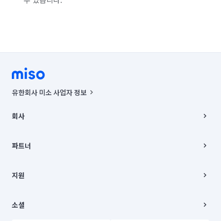
유한회사 미소 사업자 정보
사업자등록번호 : 291-87-00271 | 인허가번호 : 2016-3220163-14-5-
00019 |
회사
통신판매신고번호 : 2024-서울종로-1400(공정거래위원회 정보) |
대표이사 : CHING VICTOR COLUMBIA RHEE
회사소개
주소 | 본사: 서울특별시 종로구 율곡로 6(중학동, 트윈트리빌딩) B동 5층
채용
파트너
컨택센터 : 서울특별시 종로구 수송동 율곡로 24, 7층, 8층 미소
블로그
유한회사 미소는 통신판매중개자이며, 통신판매의 당사자가 아닙니다.
파트너 지원
상품, 상품정보, 거래에 관한 의무와 책임은 거래당사자에게 있습니다.
이사
지원
언론 보도 관련 문의:
contact@getmiso.com
이사 청소/입주 청소
대표번호: 1577-8808
고객센터
© 유한회사 미소. Miso, Inc. All Rights Reserved.
이용약관
소셜
개인정보처리방침