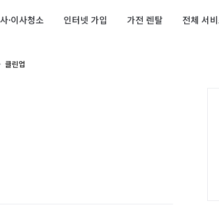
사·이사청소
인터넷 가입
가전 렌탈
전체 서비
클린업