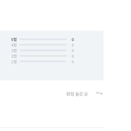
5
점
0
4
점
0
3
점
0
2
점
0
1
점
0