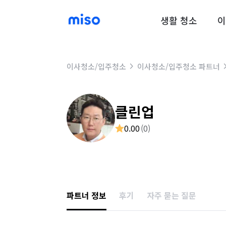
생활 청소
이
이사청소/입주청소
이사청소/입주청소 파트너
클린업
0.00
(
0
)
파트너 정보
후기
자주 묻는 질문