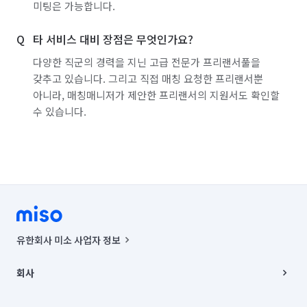
미팅은 가능합니다.
타 서비스 대비 장점은 무엇인가요?
다양한 직군의 경력을 지닌 고급 전문가 프리랜서풀을
갖추고 있습니다. 그리고 직접 매칭 요청한 프리랜서뿐
아니라, 매칭매니저가 제안한 프리랜서의 지원서도 확인할
수 있습니다.
유한회사 미소 사업자 정보
사업자등록번호 : 291-87-00271 | 인허가번호 : 2016-3220163-14-5-
00019 |
회사
통신판매신고번호 : 2024-서울종로-1400(공정거래위원회 정보) |
대표이사 : CHING VICTOR COLUMBIA RHEE
회사소개