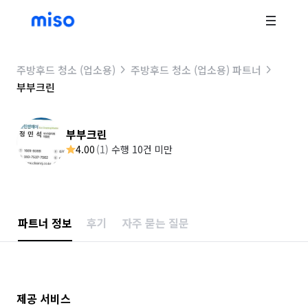
주방후드 청소 (업소용)
주방후드 청소 (업소용) 파트너
부부크린
부부크린
4.00
(
1
)
수행 10건 미만
파트너 정보
후기
자주 묻는 질문
제공 서비스