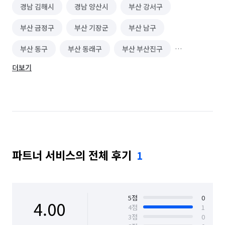
경남 김해시
경남 양산시
부산 강서구
부산 금정구
부산 기장군
부산 남구
부산 동구
부산 동래구
부산 부산진구
더보기
부산 북구
부산 사상구
부산 사하구
부산 서구
부산 수영구
부산 연제구
부산 영도구
부산 중구
부산 해운대구
울산 울주군
파트너 서비스의 전체 후기
1
5
점
0
4.00
4
점
1
3
점
0