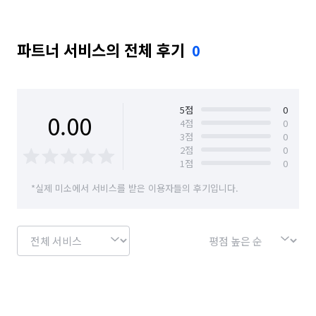
파트너 서비스의 전체 후기
0
5
점
0
0.00
4
점
0
3
점
0
2
점
0
1
점
0
*실제 미소에서 서비스를 받은 이용자들의 후기입니다.