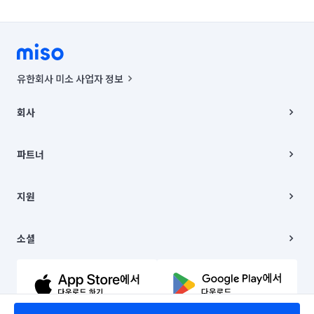
유한회사 미소 사업자 정보
사업자등록번호 : 291-87-00271 | 인허가번호 : 2016-3220163-14-5-
00019 |
회사
통신판매신고번호 : 2024-서울종로-1400(공정거래위원회 정보) |
대표이사 : CHING VICTOR COLUMBIA RHEE
회사소개
주소 | 본사: 서울특별시 종로구 율곡로 6(중학동, 트윈트리빌딩) B동 5층
채용
파트너
컨택센터 : 서울특별시 종로구 수송동 율곡로 24, 7층, 8층 미소
블로그
유한회사 미소는 통신판매중개자이며, 통신판매의 당사자가 아닙니다.
파트너 지원
상품, 상품정보, 거래에 관한 의무와 책임은 거래당사자에게 있습니다.
이사
지원
언론 보도 관련 문의:
contact@getmiso.com
이사 청소/입주 청소
대표번호: 1577-8808
고객센터
© 유한회사 미소. Miso, Inc. All Rights Reserved.
이용약관
소셜
개인정보처리방침
파트너 위치정보 이용약관
링크드인
문의하기
유튜브