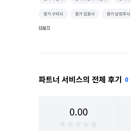
경기 구리시
경기 김포시
경기 남양주시
더보기
경기 성남시 수정구
경기 성남시 중원구
경기 수원시 장안구
경기 수원시 팔달구
경기 의정부시
경기 파주시
경기 포천시
서울 강북구
서울 강서구
서울 광진구
파트너 서비스의 전체 후기
0
서울 성북구
서울 양천구
서울 은평구
인천 부평구
인천 서구
0.00