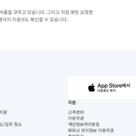
서풀을 갖추고 있습니다. 그리고 직접 매칭 요청한
랜서의 지원서도 확인할 수 있습니다.
63-14-5-00019 |
지원
보) |
지원
고객센터
빌딩) B동 5층
이용약관
 미소
소/입주 청소
개인정보처리방침
 아닙니다.
파트너 위치정보 이용약관
게 있습니다.