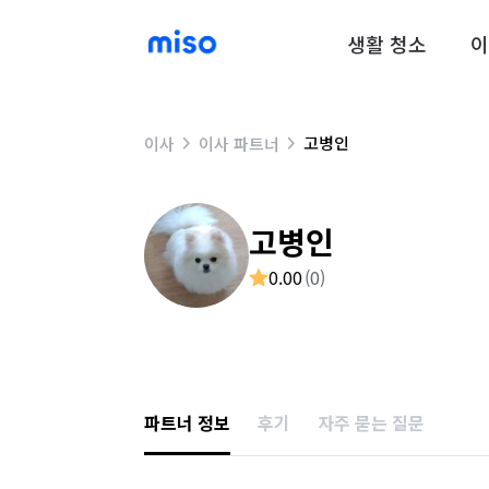
생활 청소
이
고병인
이사
이사 파트너
고병인
0.00
(
0
)
파트너 정보
후기
자주 묻는 질문