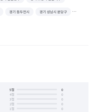
경기 동두천시
경기 성남시 분당구
경기 수원시 권선구
경기 수원시 영통구
경기 양주시
경기 연천군
경기 하남시
서울 강동구
서울 노원구
서울 도봉구
서울 중랑구
인천 계양구
5
점
0
4
점
0
3
점
0
2
점
0
1
점
0