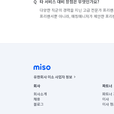
타 서비스 대비 장점은 무엇인가요?
다양한 직군의 경력을 지닌 고급 전문가 프리랜
프리랜서뿐 아니라, 매칭매니저가 제안한 프리
유한회사 미소 사업자 정보
사업자등록번호 : 291-87-00271 | 인허가번호 : 2016-32201
회사
파트너
통신판매신고번호 : 2024-서울종로-1400(공정거래위원회 정
대표이사 : CHING VICTOR COLUMBIA RHEE
회사소개
파트너 
주소 | 본사: 서울특별시 종로구 율곡로 6(중학동, 트윈트리
채용
이사
컨택센터 : 서울특별시 종로구 수송동 율곡로 24, 7층, 8층
블로그
이사 청
유한회사 미소는 통신판매중개자이며, 통신판매의 당사자가
상품, 상품정보, 거래에 관한 의무와 책임은 거래당사자에