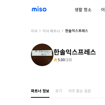
생활 청소
이
한솔익스프레스
이사
이사 파트너
한솔익스프레스
5.00
(
10
)
파트너 정보
후기
자주 묻는 질문