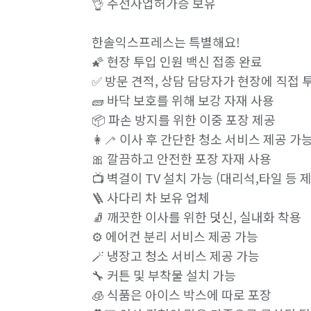
👌 주선사업허가증 보유

한솔익스프레스는 특별해요! 

🌠 현장 투입 인원 백신 접종 완료

✅ 방문 견적, 상담 담당자가 현장에 직접 투
🧱 바닥 보호를 위해 보강 자재 사용

📦 파손 방지를 위한 이중 포장 제공

👩‍🦯 이사 후 간단한 청소 서비스 제공 가능
🎀 깔끔하고 안전한 포장 자재 사용 

📺 벽걸이 TV 설치 가능 (대리석,타일 등 제
🪜 사다리 차 보유 업체 

🧦 깨끗한 이사를 위한 덧신, 실내화 착용

⚙️ 에어컨 분리 서비스 제공 가능

🪄 냉장고 청소 서비스 제공 가능

🔧 커튼 및 부착물 설치 가능

🧊 식품은 아이스 박스에 따로 포장 
