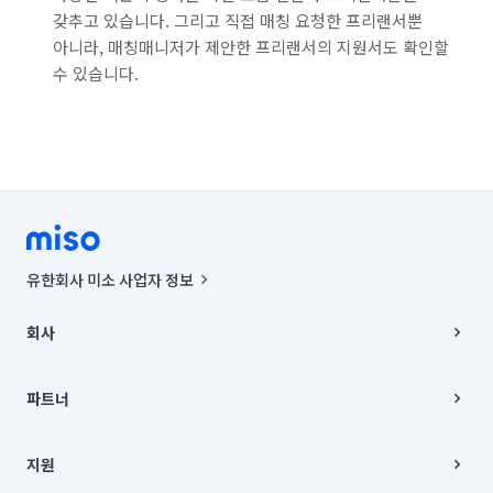
갖추고 있습니다. 그리고 직접 매칭 요청한 프리랜서뿐
부산 영도구
부산 중구
부산 해운대구
아니라, 매칭매니저가 제안한 프리랜서의 지원서도 확인할
수 있습니다.
서울 강남구
서울 강동구
서울 강북구
서울 강서구
서울 관악구
서울 광진구
서울 구로구
서울 금천구
서울 노원구
서울 도봉구
서울 동대문구
서울 동작구
서울 마포구
서울 서대문구
서울 서초구
유한회사 미소 사업자 정보
서울 성동구
서울 성북구
서울 송파구
사업자등록번호 : 291-87-00271 | 인허가번호 : 2016-3220163-14-5-
00019 |
회사
통신판매신고번호 : 2024-서울종로-1400(공정거래위원회 정보) |
서울 양천구
서울 영등포구
서울 용산구
대표이사 : CHING VICTOR COLUMBIA RHEE
회사소개
주소 | 본사: 서울특별시 종로구 율곡로 6(중학동, 트윈트리빌딩) B동 5층
채용
파트너
서울 은평구
서울 종로구
서울 중구
컨택센터 : 서울특별시 종로구 수송동 율곡로 24, 7층, 8층 미소
블로그
유한회사 미소는 통신판매중개자이며, 통신판매의 당사자가 아닙니다.
파트너 지원
서울 중랑구
울산 남구
울산 동구
울산 북구
상품, 상품정보, 거래에 관한 의무와 책임은 거래당사자에게 있습니다.
이사
지원
언론 보도 관련 문의:
contact@getmiso.com
이사 청소/입주 청소