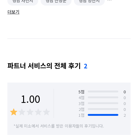
경남 사천시
경남 산청군
경남 양산시
더보기
경남 의령군
경남 진주시
경남 창녕군
경남 창원시 마산합포구
경남 창원시 마산회원구
경남 창원시 성산구
경남 창원시 의창구
경남 창원시 진해구
경남 통영시
경남 하동군
파트너 서비스의 전체 후기
2
경남 함안군
경남 함양군
경남 합천군
경북 경산시
경북 경주시
경북 고령군
경북 구미시
경북 군위군
경북 김천시
5
점
0
1.00
4
점
0
3
점
0
경북 문경시
경북 봉화군
경북 상주시
2
점
0
1
점
2
경북 성주군
경북 안동시
경북 영덕군
*실제 미소에서 서비스를 받은 이용자들의 후기입니다.
경북 영양군
경북 영주시
경북 영천시