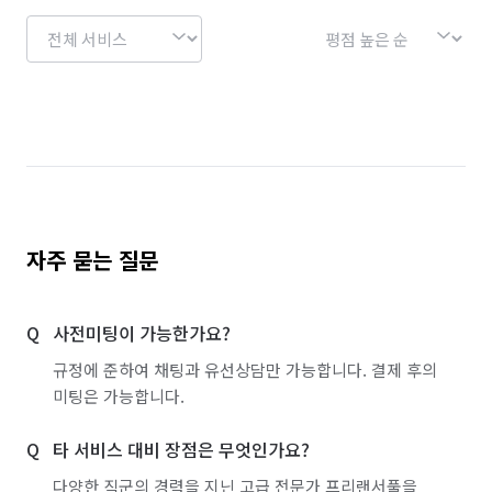
경북 예천군
경북 울릉군
경북 울진군
경북 의성군
경북 청도군
경북 청송군
경북 칠곡군
경북 포항시 남구
경북 포항시 북구
광주 광산구
광주 남구
광주 동구
광주 북구
광주 서구
대구 남구
대구 달서구
대구 달성군
대구 동구
대구 북구
대구 서구
자주 묻는 질문
대구 수성구
대구 중구
부산 강서구
사전미팅이 가능한가요?
부산 금정구
부산 기장군
부산 남구
규정에 준하여 채팅과 유선상담만 가능합니다. 결제 후의
부산 동구
부산 동래구
부산 부산진구
미팅은 가능합니다.
부산 북구
부산 사상구
부산 사하구
타 서비스 대비 장점은 무엇인가요?
부산 서구
부산 수영구
부산 연제구
다양한 직군의 경력을 지닌 고급 전문가 프리랜서풀을