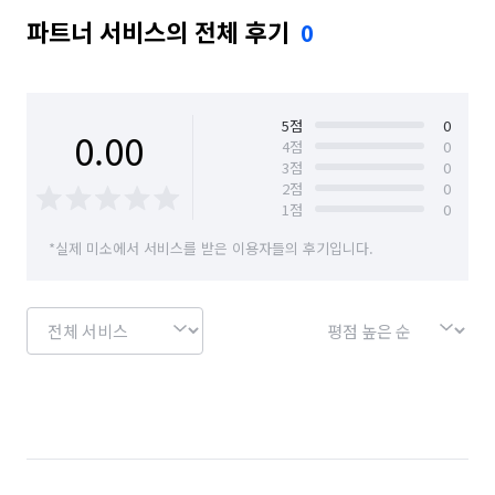
파트너 서비스의 전체 후기
0
5
점
0
0.00
4
점
0
3
점
0
2
점
0
1
점
0
*실제 미소에서 서비스를 받은 이용자들의 후기입니다.