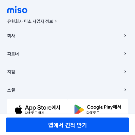
유한회사 미소 사업자 정보
사업자등록번호 : 291-87-00271 | 인허가번호 : 2016-3220163-14-5-
00019 |
회사
통신판매신고번호 : 2024-서울종로-1400(공정거래위원회 정보) |
대표이사 : CHING VICTOR COLUMBIA RHEE
회사소개
주소 | 본사: 서울특별시 종로구 율곡로 6(중학동, 트윈트리빌딩) B동 5층
채용
파트너
컨택센터 : 서울특별시 종로구 수송동 율곡로 24, 7층, 8층 미소
블로그
유한회사 미소는 통신판매중개자이며, 통신판매의 당사자가 아닙니다.
파트너 지원
상품, 상품정보, 거래에 관한 의무와 책임은 거래당사자에게 있습니다.
이사
지원
언론 보도 관련 문의:
contact@getmiso.com
이사 청소/입주 청소
대표번호: 1577-8808
고객센터
© 유한회사 미소. Miso, Inc. All Rights Reserved.
이용약관
소셜
개인정보처리방침
파트너 위치정보 이용약관
링크드인
문의하기
유튜브
앱에서 견적 받기