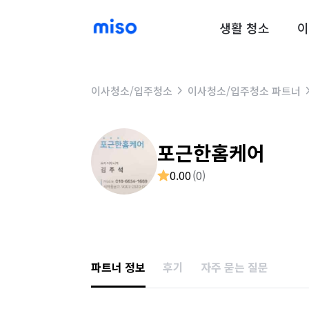
생활 청소
이
이사청소/입주청소
이사청소/입주청소 파트너
포근한홈케어
0.00
(
0
)
파트너 정보
후기
자주 묻는 질문