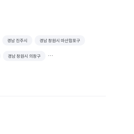
경남 진주시
경남 창원시 마산합포구
경남 창원시 의창구
금정구
부산 기장군
부산 남구
부산 북구
부산 사상구
부산 연제구
부산 영도구
부산 중구
울산 북구
울산 울주군
울산 중구