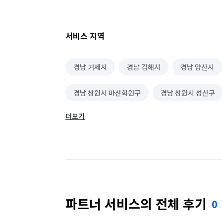
서비스 지역
경남 거제시
경남 김해시
경남 양산시
경남 창원시 마산회원구
경남 창원시 성산구
더보기
경남 창원시 진해구
부산 강서구
부산 
부산 동구
부산 동래구
부산 부산진구
부산 사하구
부산 서구
부산 수영구
부산 해운대구
울산 남구
울산 동구
파트너 서비스의 전체 후기
0