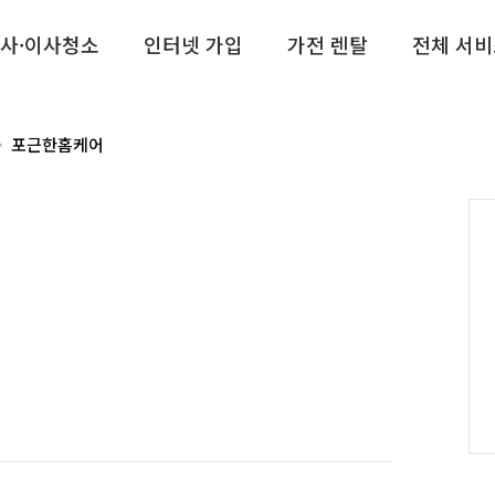
사·이사청소
인터넷 가입
가전 렌탈
전체 서비
포근한홈케어