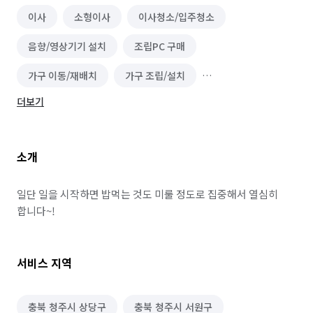
이사
소형이사
이사청소/입주청소
음향/영상기기 설치
조립PC 구매
가구 이동/재배치
가구 조립/설치
더보기
방문 산책/간단 돌봄
랜선 정리/설치
소개
일단 일을 시작하면 밥먹는 것도 미룰 정도로 집중해서 열심히 
합니다~! 
서비스 지역
충북 청주시 상당구
충북 청주시 서원구