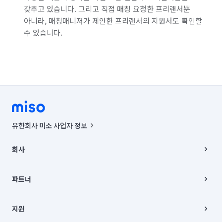
갖추고 있습니다. 그리고 직접 매칭 요청한 프리랜서뿐
아니라, 매칭매니저가 제안한 프리랜서의 지원서도 확인할
수 있습니다.
유한회사 미소 사업자 정보
사업자등록번호 : 291-87-00271 | 인허가번호 : 2016-3220163-14-5-
00019 |
회사
통신판매신고번호 : 2024-서울종로-1400(공정거래위원회 정보) |
대표이사 : CHING VICTOR COLUMBIA RHEE
회사소개
주소 | 본사: 서울특별시 종로구 율곡로 6(중학동, 트윈트리빌딩) B동 5층
채용
파트너
컨택센터 : 서울특별시 종로구 수송동 율곡로 24, 7층, 8층 미소
블로그
유한회사 미소는 통신판매중개자이며, 통신판매의 당사자가 아닙니다.
파트너 지원
상품, 상품정보, 거래에 관한 의무와 책임은 거래당사자에게 있습니다.
이사
지원
언론 보도 관련 문의:
contact@getmiso.com
이사 청소/입주 청소