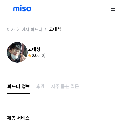
고태성
이사
이사 파트너
고태성
0.00
(
0
)
파트너 정보
후기
자주 묻는 질문
제공 서비스