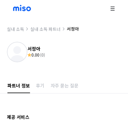
서정아
실내 소독
실내 소독 파트너
서정아
0.00
(
0
)
파트너 정보
후기
자주 묻는 질문
제공 서비스