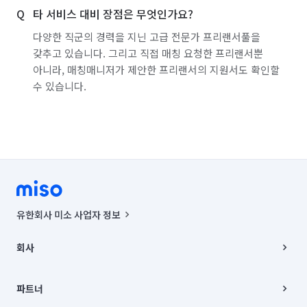
타 서비스 대비 장점은 무엇인가요?
다양한 직군의 경력을 지닌 고급 전문가 프리랜서풀을
갖추고 있습니다. 그리고 직접 매칭 요청한 프리랜서뿐
아니라, 매칭매니저가 제안한 프리랜서의 지원서도 확인할
수 있습니다.
유한회사 미소 사업자 정보
사업자등록번호 : 291-87-00271 | 인허가번호 : 2016-3220163-14-5-
00019 |
회사
통신판매신고번호 : 2024-서울종로-1400(공정거래위원회 정보) |
대표이사 : CHING VICTOR COLUMBIA RHEE
회사소개
주소 | 본사: 서울특별시 종로구 율곡로 6(중학동, 트윈트리빌딩) B동 5층
채용
파트너
컨택센터 : 서울특별시 종로구 수송동 율곡로 24, 7층, 8층 미소
블로그