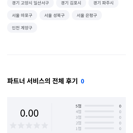
경기 고양시 일산서구
경기 김포시
경기 파주시
서울 마포구
서울 성북구
서울 은평구
인천 계양구
파트너 서비스의 전체 후기
0
5
점
0
0.00
4
점
0
3
점
0
2
점
0
1
점
0