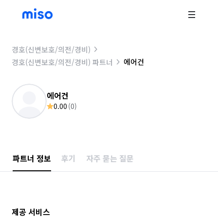
경호(신변보호/의전/경비)
에어건
경호(신변보호/의전/경비) 파트너
에어건
0.00
(
0
)
파트너 정보
후기
자주 묻는 질문
제공 서비스