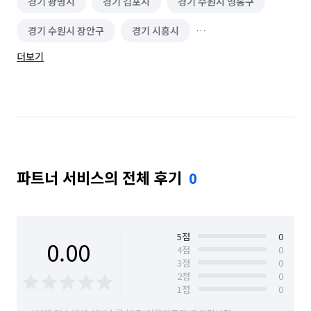
경기 광명시
경기 김포시
경기 수원시 영통구
경기 수원시 장안구
경기 시흥시
더보기
경기 용인시 수지구
서울 강남구
서울 강북구
서울 강서구
서울 광진구
서울 금천구
서울 노원구
서울 도봉구
서울 동대문구
서울 동작구
서울 마포구
서울 서대문구
파트너 서비스의 전체 후기
0
서울 서초구
서울 성동구
서울 성북구
서울 송파구
서울 양천구
서울 영등포구
서울 용산구
서울 종로구
서울 중구
5
점
0
0.00
4
점
0
3
점
0
인천 계양구
인천 남구
인천 남동구
2
점
0
1
점
0
인천 동구
인천 부평구
인천 서구