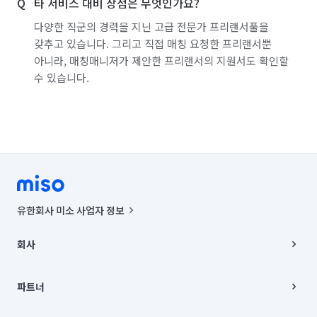
타 서비스 대비 장점은 무엇인가요?
다양한 직군의 경력을 지닌 고급 전문가 프리랜서풀을
갖추고 있습니다. 그리고 직접 매칭 요청한 프리랜서뿐
아니라, 매칭매니저가 제안한 프리랜서의 지원서도 확인할
수 있습니다.
유한회사 미소 사업자 정보
사업자등록번호 : 291-87-00271 | 인허가번호 : 2016-3220163-14-5-
00019 |
회사
통신판매신고번호 : 2024-서울종로-1400(공정거래위원회 정보) |
대표이사 : CHING VICTOR COLUMBIA RHEE
회사소개
주소 | 본사: 서울특별시 종로구 율곡로 6(중학동, 트윈트리빌딩) B동 5층
채용
파트너
컨택센터 : 서울특별시 종로구 수송동 율곡로 24, 7층, 8층 미소
블로그
유한회사 미소는 통신판매중개자이며, 통신판매의 당사자가 아닙니다.
파트너 지원