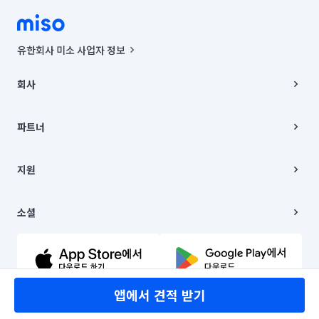
유한회사 미소 사업자 정보
사업자등록번호 : 291-87-00271 | 인허가번호 : 2016-3220163-14-5-
00019 |
회사
통신판매신고번호 : 2024-서울종로-1400(공정거래위원회 정보) |
대표이사 : CHING VICTOR COLUMBIA RHEE
회사소개
주소 | 본사: 서울특별시 종로구 율곡로 6(중학동, 트윈트리빌딩) B동 5층
채용
파트너
컨택센터 : 서울특별시 종로구 수송동 율곡로 24, 7층, 8층 미소
블로그
유한회사 미소는 통신판매중개자이며, 통신판매의 당사자가 아닙니다.
파트너 지원
상품, 상품정보, 거래에 관한 의무와 책임은 거래당사자에게 있습니다.
이사
지원
언론 보도 관련 문의:
contact@getmiso.com
이사 청소/입주 청소
대표번호: 1577-8808
고객센터
© 유한회사 미소. Miso, Inc. All Rights Reserved.
이용약관
소셜
개인정보처리방침
파트너 위치정보 이용약관
링크드인
문의하기
유튜브
앱에서 견적 받기