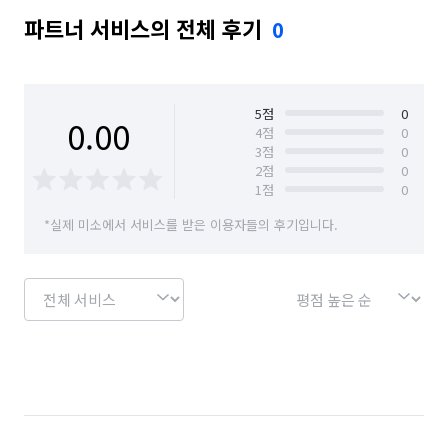
파트너 서비스의 전체 후기
0
5
점
0
0.00
4
점
0
3
점
0
2
점
0
1
점
0
*실제 미소에서 서비스를 받은 이용자들의 후기입니다.