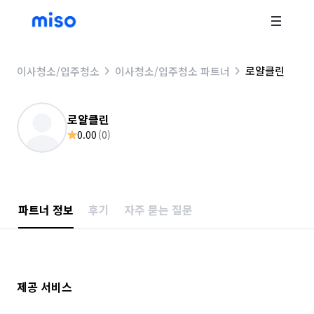
로얄클린
이사청소/입주청소
이사청소/입주청소 파트너
로얄클린
0.00
(
0
)
파트너 정보
후기
자주 묻는 질문
제공 서비스