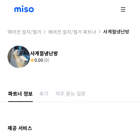
사계절냉난방
에어컨 설치/철거
에어컨 설치/철거 파트너
사계절냉난방
0.00
(
0
)
파트너 정보
후기
자주 묻는 질문
제공 서비스