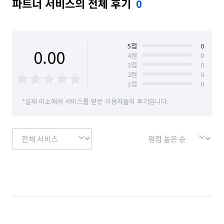
파트너 서비스의 전체 후기
0
경기 수원시 장안구
경기 수원시 팔달구
경기 시흥시
경기 안산시 단원구
경기 안산시 상록구
경기 안성시
5
점
0
0.00
4
점
0
3
점
0
경기 안양시 동안구
경기 안양시 만안구
2
점
0
1
점
0
경기 양주시
경기 양평군
경기 여주시
*실제 미소에서 서비스를 받은 이용자들의 후기입니다.
경기 연천군
경기 오산시
경기 용인시 기흥구
경기 용인시 수지구
경기 용인시 처인구
경기 의왕시
경기 의정부시
경기 이천시
경기 파주시
경기 평택시
경기 포천시
경기 하남시
경기 화성시
경기 화성시 동탄구
경기 화성시 효행구
경기 화성시 만세구