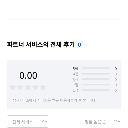
파트너 서비스의 전체 후기
0
5
점
0
0.00
4
점
0
3
점
0
2
점
0
1
점
0
*실제 미소에서 서비스를 받은 이용자들의 후기입니다.