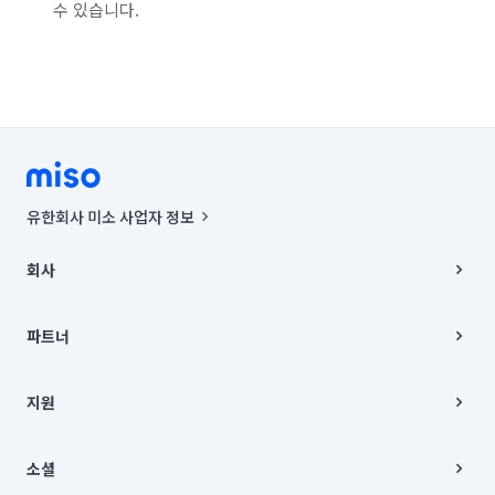
수 있습니다.
유한회사 미소 사업자 정보
사업자등록번호 : 291-87-00271 | 인허가번호 : 2016-3220163-14-5-
00019 |
회사
통신판매신고번호 : 2024-서울종로-1400(공정거래위원회 정보) |
대표이사 : CHING VICTOR COLUMBIA RHEE
회사소개
주소 | 본사: 서울특별시 종로구 율곡로 6(중학동, 트윈트리빌딩) B동 5층
채용
파트너
컨택센터 : 서울특별시 종로구 수송동 율곡로 24, 7층, 8층 미소
블로그
유한회사 미소는 통신판매중개자이며, 통신판매의 당사자가 아닙니다.
파트너 지원
상품, 상품정보, 거래에 관한 의무와 책임은 거래당사자에게 있습니다.
이사
지원
언론 보도 관련 문의:
contact@getmiso.com
이사 청소/입주 청소
대표번호: 1577-8808
고객센터
© 유한회사 미소. Miso, Inc. All Rights Reserved.
이용약관
소셜
개인정보처리방침