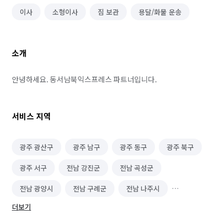
이사
소형이사
짐 보관
용달/화물 운송
소개
안녕하세요. 동서남북익스프레스 파트너입니다.
서비스 지역
광주 광산구
광주 남구
광주 동구
광주 북구
광주 서구
전남 강진군
전남 곡성군
전남 광양시
전남 구례군
전남 나주시
더보기
전남 담양군
전남 목포시
전남 무안군