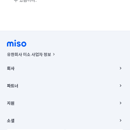
유한회사 미소 사업자 정보
사업자등록번호 : 291-87-00271 | 인허가번호 : 2016-3220163-14-5-
00019 |
회사
통신판매신고번호 : 2024-서울종로-1400(공정거래위원회 정보) |
대표이사 : CHING VICTOR COLUMBIA RHEE
회사소개
주소 | 본사: 서울특별시 종로구 율곡로 6(중학동, 트윈트리빌딩) B동 5층
채용
파트너
컨택센터 : 서울특별시 종로구 수송동 율곡로 24, 7층, 8층 미소
블로그
유한회사 미소는 통신판매중개자이며, 통신판매의 당사자가 아닙니다.
파트너 지원
상품, 상품정보, 거래에 관한 의무와 책임은 거래당사자에게 있습니다.
이사
지원
언론 보도 관련 문의:
contact@getmiso.com
이사 청소/입주 청소
대표번호: 1577-8808
고객센터
© 유한회사 미소. Miso, Inc. All Rights Reserved.
이용약관
소셜
개인정보처리방침