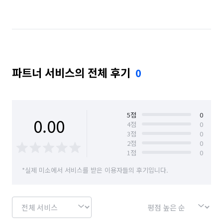
전남 보성군
전남 순천시
전남 영광군
전남 영암군
전남 장성군
전남 함평군
전남 해남군
전남 화순군
파트너 서비스의 전체 후기
0
5
점
0
0.00
4
점
0
3
점
0
2
점
0
1
점
0
*실제 미소에서 서비스를 받은 이용자들의 후기입니다.