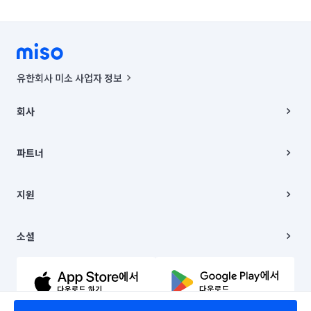
유한회사 미소 사업자 정보
사업자등록번호 : 291-87-00271 | 인허가번호 : 2016-3220163-14-5-
00019 |
회사
통신판매신고번호 : 2024-서울종로-1400(공정거래위원회 정보) |
대표이사 : CHING VICTOR COLUMBIA RHEE
회사소개
주소 | 본사: 서울특별시 종로구 율곡로 6(중학동, 트윈트리빌딩) B동 5층
채용
파트너
컨택센터 : 서울특별시 종로구 수송동 율곡로 24, 7층, 8층 미소
블로그
유한회사 미소는 통신판매중개자이며, 통신판매의 당사자가 아닙니다.
파트너 지원
상품, 상품정보, 거래에 관한 의무와 책임은 거래당사자에게 있습니다.
이사
지원
언론 보도 관련 문의:
contact@getmiso.com
이사 청소/입주 청소
대표번호: 1577-8808
고객센터
© 유한회사 미소. Miso, Inc. All Rights Reserved.
이용약관
소셜
개인정보처리방침
파트너 위치정보 이용약관
링크드인
문의하기
유튜브