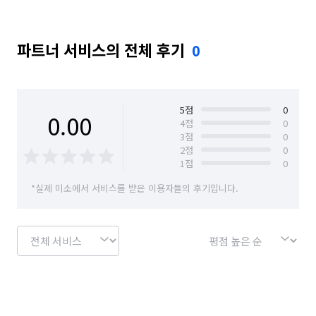
파트너 서비스의 전체 후기
0
5
점
0
0.00
4
점
0
3
점
0
2
점
0
1
점
0
*실제 미소에서 서비스를 받은 이용자들의 후기입니다.