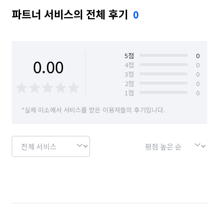
파트너 서비스의 전체 후기
0
5
점
0
0.00
4
점
0
3
점
0
2
점
0
1
점
0
*실제 미소에서 서비스를 받은 이용자들의 후기입니다.