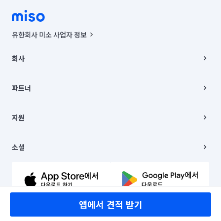
유한회사 미소 사업자 정보
사업자등록번호 : 291-87-00271 | 인허가번호 : 2016-3220163-14-5-
00019 |
회사
통신판매신고번호 : 2024-서울종로-1400(공정거래위원회 정보) |
대표이사 : CHING VICTOR COLUMBIA RHEE
회사소개
주소 | 본사: 서울특별시 종로구 율곡로 6(중학동, 트윈트리빌딩) B동 5층
채용
파트너
컨택센터 : 서울특별시 종로구 수송동 율곡로 24, 7층, 8층 미소
블로그
유한회사 미소는 통신판매중개자이며, 통신판매의 당사자가 아닙니다.
파트너 지원
상품, 상품정보, 거래에 관한 의무와 책임은 거래당사자에게 있습니다.
이사
지원
언론 보도 관련 문의:
contact@getmiso.com
이사 청소/입주 청소
대표번호: 1577-8808
고객센터
© 유한회사 미소. Miso, Inc. All Rights Reserved.
이용약관
소셜
개인정보처리방침
파트너 위치정보 이용약관
링크드인
문의하기
유튜브
앱에서 견적 받기