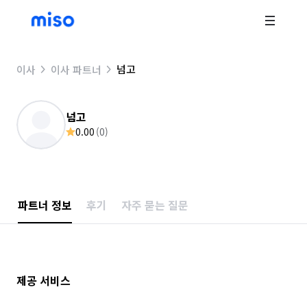
넘고
이사
이사 파트너
넘고
0.00
(
0
)
파트너 정보
후기
자주 묻는 질문
제공 서비스