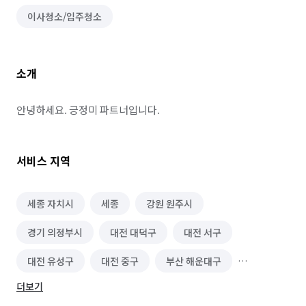
이사청소/입주청소
소개
안녕하세요. 긍정미 파트너입니다.
서비스 지역
세종 자치시
세종
강원 원주시
경기 의정부시
대전 대덕구
대전 서구
대전 유성구
대전 중구
부산 해운대구
더보기
인천 연수구
충남 공주시
충남 아산시