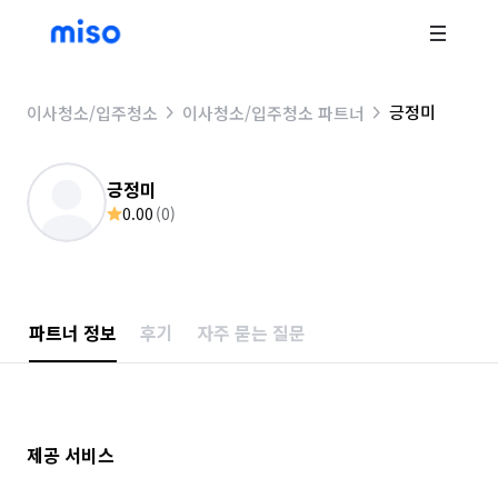
긍정미
이사청소/입주청소
이사청소/입주청소 파트너
긍정미
0.00
(
0
)
파트너 정보
후기
자주 묻는 질문
제공 서비스