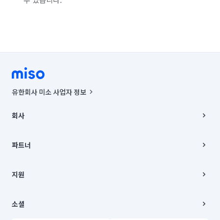
유한회사 미소 사업자 정보
사업자등록번호 : 291-87-00271 | 인허가번호 : 2016-3220163-14-5-
00019 |
회사
통신판매신고번호 : 2024-서울종로-1400(공정거래위원회 정보) |
대표이사 : CHING VICTOR COLUMBIA RHEE
회사소개
주소 | 본사: 서울특별시 종로구 율곡로 6(중학동, 트윈트리빌딩) B동 5층
채용
파트너
컨택센터 : 서울특별시 종로구 수송동 율곡로 24, 7층, 8층 미소
블로그
유한회사 미소는 통신판매중개자이며, 통신판매의 당사자가 아닙니다.
파트너 지원
상품, 상품정보, 거래에 관한 의무와 책임은 거래당사자에게 있습니다.
이사
지원
언론 보도 관련 문의:
contact@getmiso.com
이사 청소/입주 청소
대표번호: 1577-8808
고객센터
© 유한회사 미소. Miso, Inc. All Rights Reserved.
이용약관
소셜
개인정보처리방침