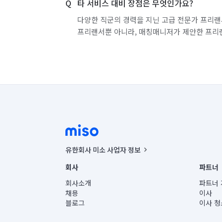
타 서비스 대비 장점은 무엇인가요?
다양한 직군의 경력을 지닌 고급 전문가 프리랜
프리랜서뿐 아니라, 매칭매니저가 제안한 프리
유한회사 미소 사업자 정보
사업자등록번호 : 291-87-00271 | 인허가번호 : 2016-32201
회사
파트너
통신판매신고번호 : 2024-서울종로-1400(공정거래위원회 정
대표이사 : CHING VICTOR COLUMBIA RHEE
회사소개
파트너 
주소 | 본사: 서울특별시 종로구 율곡로 6(중학동, 트윈트리
채용
이사
컨택센터 : 서울특별시 종로구 수송동 율곡로 24, 7층, 8층
블로그
이사 청
유한회사 미소는 통신판매중개자이며, 통신판매의 당사자가
상품, 상품정보, 거래에 관한 의무와 책임은 거래당사자에