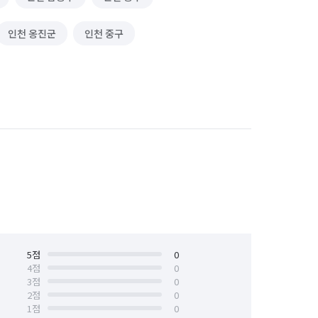
인천 옹진군
인천 중구
5
점
0
4
점
0
3
점
0
2
점
0
1
점
0