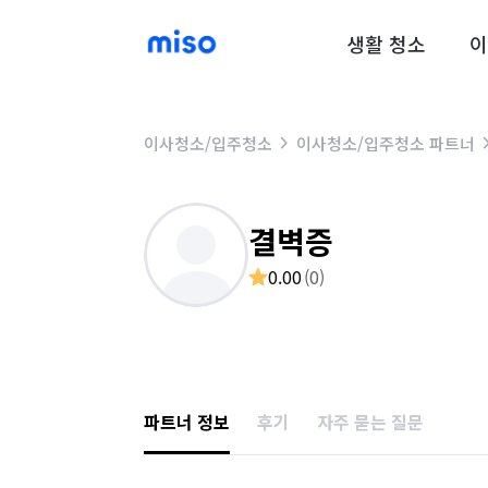
생활 청소
이
이사청소/입주청소
이사청소/입주청소 파트너
결벽증
0.00
(
0
)
파트너 정보
후기
자주 묻는 질문