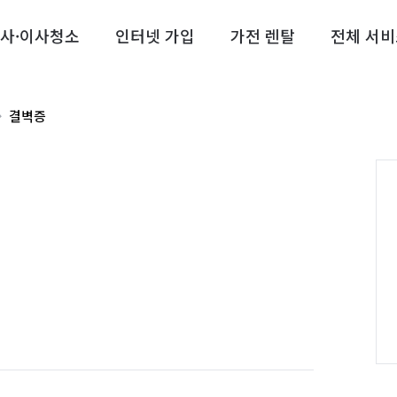
사·이사청소
인터넷 가입
가전 렌탈
전체 서비
결벽증