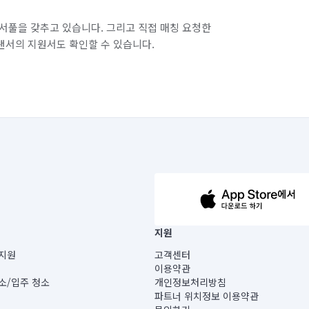
서풀을 갖추고 있습니다. 그리고 직접 매칭 요청한
랜서의 지원서도 확인할 수 있습니다.
63-14-5-00019 |
지원
보) |
지원
고객센터
빌딩) B동 5층
이용약관
 미소
소/입주 청소
개인정보처리방침
 아닙니다.
파트너 위치정보 이용약관
게 있습니다.