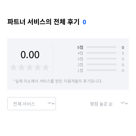
파트너 서비스의 전체 후기
0
5
점
0
0.00
4
점
0
3
점
0
2
점
0
1
점
0
*실제 미소에서 서비스를 받은 이용자들의 후기입니다.