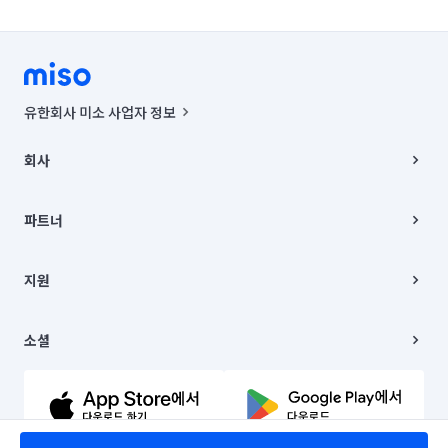
유한회사 미소 사업자 정보
사업자등록번호 : 291-87-00271 | 인허가번호 : 2016-3220163-14-5-
00019 |
회사
통신판매신고번호 : 2024-서울종로-1400(공정거래위원회 정보) |
대표이사 : CHING VICTOR COLUMBIA RHEE
회사소개
주소 | 본사: 서울특별시 종로구 율곡로 6(중학동, 트윈트리빌딩) B동 5층
채용
파트너
컨택센터 : 서울특별시 종로구 수송동 율곡로 24, 7층, 8층 미소
블로그
유한회사 미소는 통신판매중개자이며, 통신판매의 당사자가 아닙니다.
파트너 지원
상품, 상품정보, 거래에 관한 의무와 책임은 거래당사자에게 있습니다.
이사
지원
언론 보도 관련 문의:
contact@getmiso.com
이사 청소/입주 청소
대표번호: 1577-8808
고객센터
© 유한회사 미소. Miso, Inc. All Rights Reserved.
이용약관
소셜
개인정보처리방침
파트너 위치정보 이용약관
링크드인
문의하기
유튜브