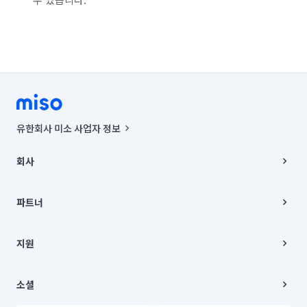
유한회사 미소 사업자 정보
사업자등록번호 : 291-87-00271 | 인허가번호 : 2016-3220163-14-5-
00019 |
회사
통신판매신고번호 : 2024-서울종로-1400(공정거래위원회 정보) |
대표이사 : CHING VICTOR COLUMBIA RHEE
회사소개
주소 | 본사: 서울특별시 종로구 율곡로 6(중학동, 트윈트리빌딩) B동 5층
채용
파트너
컨택센터 : 서울특별시 종로구 수송동 율곡로 24, 7층, 8층 미소
블로그
유한회사 미소는 통신판매중개자이며, 통신판매의 당사자가 아닙니다.
파트너 지원
상품, 상품정보, 거래에 관한 의무와 책임은 거래당사자에게 있습니다.
이사
지원
언론 보도 관련 문의:
contact@getmiso.com
이사 청소/입주 청소
대표번호: 1577-8808
고객센터
© 유한회사 미소. Miso, Inc. All Rights Reserved.
이용약관
소셜
개인정보처리방침