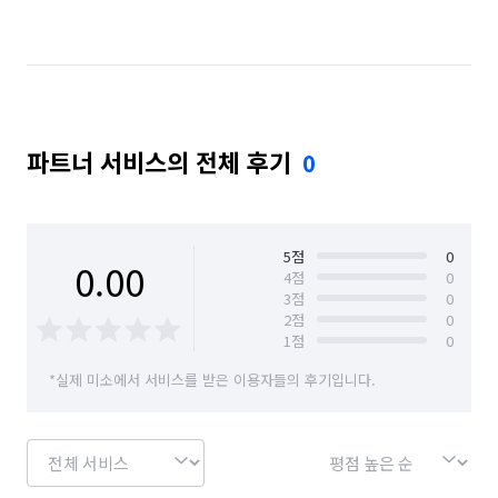
경기 수원시 영통구
경기 수원시 장안구
경기 수원시 팔달구
경기 시흥시
경기 안산시 단원구
경기 안산시 상록구
파트너 서비스의 전체 후기
0
경기 안성시
경기 안양시 동안구
경기 안양시 만안구
경기 오산시
경기 용인시 기흥구
경기 용인시 수지구
5
점
0
0.00
4
점
0
3
점
0
경기 용인시 처인구
경기 의왕시
경기 이천시
2
점
0
1
점
0
경기 평택시
경기 화성시
경남 거제시
*실제 미소에서 서비스를 받은 이용자들의 후기입니다.
부산 동래구
부산 북구
부산 연제구
서울 강남구
서울 강동구
서울 관악구
서울 광진구
서울 서초구
서울 성동구