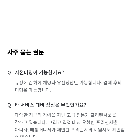
서울 송파구
서울 양천구
서울 영등포구
서울 용산구
서울 중구
인천 서구
인천 연수구
충남 아산시
충남 천안시 동남구
충남 천안시 서북구
충북 청주시 서원구
자주 묻는 질문
충북 청주시 흥덕구
충북 충주시
사전미팅이 가능한가요?
경기 화성시 동탄구
경기 화성시 효행구
규정에 준하여 채팅과 유선상담만 가능합니다. 결제 후의
경기 화성시 만세구
경기 화성시 병점구
미팅은 가능합니다.
타 서비스 대비 장점은 무엇인가요?
다양한 직군의 경력을 지닌 고급 전문가 프리랜서풀을
갖추고 있습니다. 그리고 직접 매칭 요청한 프리랜서뿐
아니라, 매칭매니저가 제안한 프리랜서의 지원서도 확인할
수 있습니다.