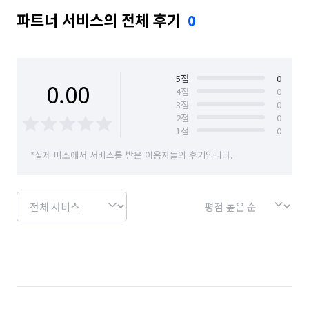
파트너 서비스의 전체 후기
0
5
점
0
0.00
4
점
0
3
점
0
2
점
0
1
점
0
*실제 미소에서 서비스를 받은 이용자들의 후기입니다.