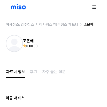
조은애
이사청소/입주청소
이사청소/입주청소 파트너
조은애
0.00
(
0
)
파트너 정보
후기
자주 묻는 질문
제공 서비스