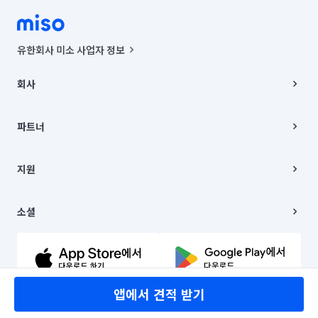
유한회사 미소 사업자 정보
사업자등록번호 : 291-87-00271 | 인허가번호 : 2016-3220163-14-5-
00019 |
회사
통신판매신고번호 : 2024-서울종로-1400(공정거래위원회 정보) |
대표이사 : CHING VICTOR COLUMBIA RHEE
회사소개
주소 | 본사: 서울특별시 종로구 율곡로 6(중학동, 트윈트리빌딩) B동 5층
채용
파트너
컨택센터 : 서울특별시 종로구 수송동 율곡로 24, 7층, 8층 미소
블로그
유한회사 미소는 통신판매중개자이며, 통신판매의 당사자가 아닙니다.
파트너 지원
상품, 상품정보, 거래에 관한 의무와 책임은 거래당사자에게 있습니다.
이사
지원
언론 보도 관련 문의:
contact@getmiso.com
이사 청소/입주 청소
대표번호: 1577-8808
고객센터
© 유한회사 미소. Miso, Inc. All Rights Reserved.
이용약관
소셜
개인정보처리방침
파트너 위치정보 이용약관
링크드인
문의하기
유튜브
앱에서 견적 받기